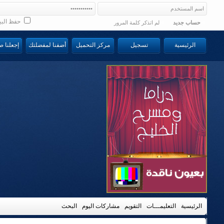
حفظ البي
حساب جديد
لم اتذكر كلمة المرور
الرئيسية
تسجيل
مركز التحميل
أضفنا لمفضلتك
إجعلنا 
الرئيسية
التعليمـــات
التقويم
مشاركات اليوم
البحث