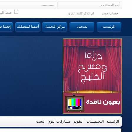
حفظ البي
حساب جديد
لم اتذكر كلمة المرور
الرئيسية
تسجيل
مركز التحميل
أضفنا لمفضلتك
إجعلنا 
الرئيسية
التعليمـــات
التقويم
مشاركات اليوم
البحث