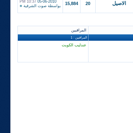
10:37 PM
05-06-2010
الاصيل
15,884
20
بواسطة
صوت الشرقية
المراقبين
المراقبين : 1
عندليب الكويت