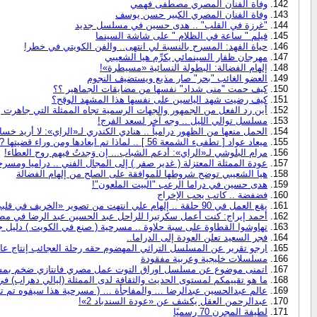
وفاة الفنان المصري مصطفى فهمي
وفاة الفنان المصري الكبير حسن يوسف
"غرزة في القلب" .. هدى حسين في مسلسل جديد
فيلم " ساعة في الظلام " على شاشة السينما
حياة الفهد: المسرح بالنسبة لي انتهى.. والفن الكويتي في خطر!
مهرجان ظفار السينمائي يكرِّم هيا الشعيبي
إلهام الفضالة: البطولة النسائية «مسيطرة»!
العضو الغائب "بحر" صار مذيع ويستضيف النجوم
كيف حمت "منى شداد" نفسها من مضايقات الجماهير ؟؟
كيف رضيت شهد الياسين على نفسها هذا المشهد الوقح؟
أين رد الفعل من الجمهور والجهات الرسمية تجاه الممثلة التي جاهرت با
مسلسل توالي الليل .. وجه آخر لسعد الفرج!
الحمل منعها من الظهور درامياً .. هنادي الكندري لـ«الراي»: لا أريد
ميعاد عواد [ تطفىء الشمعة 56 ] .. لماذا تم ابعادها ومن وراء قضيتها ?!
مرام البلوشي لـ«الراي»: أدعم الشباب... إن وَجدتُ فيهم روح العطاء!
عودة الممثلة المعتزلة ( غدير صفر ) إلى المجال الفني .. دراميا ومسرحي
هيا الشعيبي توضح شروطها للموافقة على الصلح من إلهام الفضالة
هدى حسين في دراما الرعب "البيت الملعون"!
فضفضة .. كاتب يحب الإخراج
يقع العمل في 90 حلقة .. إلهام علي انتهت من تصوير «الخريف في قلبي» ..
أحمد إيراج: كنت أعمل سكرتيرا للراحل عبد الحسين عبد الرضا في مطبعة
تهاوشوا القطاوة على سبة حلاوة .. مسرحية ( صنع في الكويت ) دليل ج
فجر السعيد تعلن العودة إلى الدراما..
ارجو تقرير عن المسلسل التراثي المهضوم حقه رحلة العجائب إنتاج عام ١٩٩٠
مسلسلات خليجية وعربية مفقودة
اتمنى موضوع عن مسلسل اوراق التوت عمل مصري فانتازي ضخم بمشار
ما هو تقييمكم لمستوى الحديث والثقافة لدى الممثلة (ليالي دهراب) في
عالم عبدالحسين عبدالرضا … والمفاجأة … ( مسرحية هذا سيفوه تم تصو
عبدالرحمن العقل يكشف عن «عودة السندباد 2»!
لطيفة المجرن 70 رسميًا