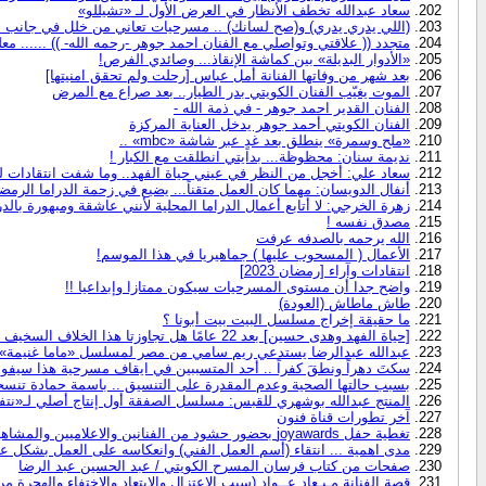
سعاد عبدالله تخطف الأنظار في العرض الأول لـ «تشيللو»
(اللي يدري يدري) و(صح لسانك) .. مسرحيات تعاني من خلل في جانب لم 
متجدد (( علاقتي وتواصلي مع الفنان احمد جوهر -رحمه الله- )) ...... مع
«الأدوار البديلة» بين كماشة الإنقاذ... وصائدي الفرص!
بعد شهر من وفاتها الفنانة أمل عباس [رحلت ولم تحقق امنيتها]
الموت يغيّب الفنان الكويتي بدر الطيار.. بعد صراع مع المرض
الفنان القدير احمد جوهر - في ذمة الله -
الفنان الكويتي أحمد جوهر يدخل العناية المركزة
«ملح وسمرة» ينطلق بعد غدٍ عبر شاشة «mbc» ..
نديمة سنان: محظوظة... بدايتي انطلقت مع الكبار !
سعاد علي: أخجل من النظر في عيني حياة الفهد.. وما شفت انتقادات ل
أنفال الدويسان: مهما كان العمل متقناً... يضيع في زحمة الدراما الرمضا
زهرة الخرجي: لا أتابع أعمال الدراما المحلية لأنني عاشقة ومبهورة بالدرا
مصدق نفسه !
الله يرحمه بالصدفه عرفت
الأعمال ( المسحوب عليها ) جماهيريا في هذا الموسم!
انتقادات وآراء [رمضان 2023]
واضح جدا أن مستوى المسرحيات سيكون ممتازا وإبداعيا !!
طاش ماطاش (العودة)
ما حقيقة إخراج مسلسل البيت بيت أبونا ؟
[حياة الفهد وهدى حسين] بعد 22 عامًا هل تجاوزتا هذا الخلاف السخيف أم أن الحقد سيظل للأبد؟!
عبدالله عبدالرضا يستدعي ريم سامي من مصر لمسلسل «ماما غنيمة»!
سكتَ دهراً ونطقَ كفراً .. أحد المتسببين في ايقاف مسرحية هذا سيفوه 
بسبب حالتها الصحية وعدم المقدرة على التنسيق .. باسمة حمادة تنسح
المنتج عبدالله بوشهري للقبس: مسلسل الصفقة أول إنتاج أصلي لـ«نتف
آخر تطورات قناة فنون
تغطية حفل joyawards بحضور حشود من الفنانين والاعلاميين والمشاهير
مدى اهمية ... انتقاء (أسم العمل الفني) وانعكاسه على العمل بشكل ع
صفحات من كتاب فرسان المسرح الكويتي / عبد الحسين عبد الرضا
قصة الفنانة مـيـعاد عــواد (سبب الاعتزال والابتعاد والاختفاء والهجرة م