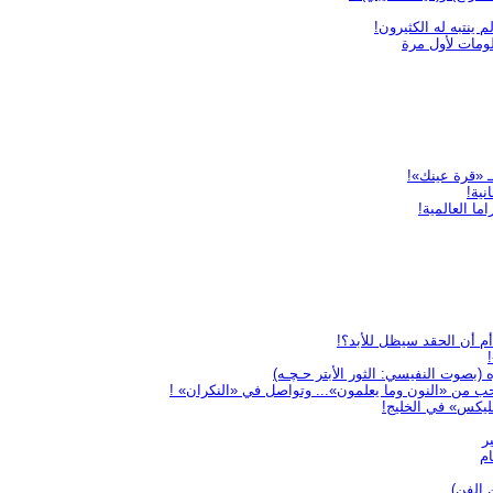
ينتبه له الكثيرون!
لومات لأول مرة
ـ «قرة عينك»!
نية!
ما العالمية!
(بصوت النفيسي: الثور الأبتر حـچـه)
ب من «النون وما يعلمون»... وتواصل في «النكران» !
ليكس» في الخليج!
ام
ن الفن)