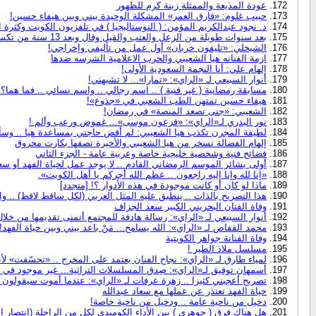
عودة المذيعة والممثلة زينة كرم للظهور
حبيب غلوم: «فارق العمر» المشكلة الوحيدة بيني وبين هيفاء حسين!
د. نجود عبدالكريم المؤمن: ( النوستاليجيا ) في تلفزيون الكويت وكثرة
بعد سنوات طويلة من الزعل والعتب والقيل وقال وبعد 13 سنة من تكسير سيارة العضو ((روائي)) [نجوم الكوميديا شعبولا وطارق العلي] سمن على عسل
الشيخلي: «تليفون خربان» أول عمل من تأليفي وإخراجي!
ازمة الفنانه هيا الشعيبي والحرب الاعلامية الشرسه ضدها
إلهام علي: أنا النجمة السعودية الأولى!
أنوار السبيعي لـ «الراي»: «تمارا»... لا تشبهني!
مسابقة رمضانية ( غير فنية ) .. اسم رجالي .. واسم نسائي .. فما هما؟!
هيفاء حسين تمتهن الطب الشعبي في «جذوع»!
الشعيبي: «جنى تصعد المنصة» في رمضان!
نور البدري لـ«الراي»: «فرعون موسى»... غموض ورعب وألم !
لطيفة المجرن تكذب هيا الشعيبي: لم أقض حاجتي بمساعدة هيا .. وسأق
إلهام الفضالة تسخر من هيا الشعيبي والأخيرة تصفها بكارت محروق
فضائح فنية وشخصية خليجية خاصة وعربية عامة - الجزء الثاني
أولى بشائر الموسم الرمضاني القادم .. لا يوجد عمل لحياة الفهد أو سعا
«إنا لله وإنا إليه راجعون .. عظم الله أجركم يا أهل الكويت».
ماذا لو كان أو كانت موجودة في هذه الأدوار ؟! [متجدد]
هذا التصريح بالذات .. ينطبق عليه المثل العربي (لكل ساقط لاقط) .. وا
وفاة الفنان البحريني الكبير سعد الجزاف
أنوار السبيعي لـ «الراي»: رسالة هادفة للمجتمع أتمنى تقديمها من خلال
محمد القفاص لـ «الراي»: الله يسامح... مَنْ باعد بيني وبين حياة الفهد!
وفاة الفنانة جواهر الكويتية
مسلسل ملاذ الطير !
لمياء طارق لـ «الراي»: نجاح الفنان يعتمد على المخرج .. «تحسّفت» ل
أسمهان توفيق لـ«الراي»: صِدق المسلسلات التراثية... غير موجود في حيا
تصريح أعجبني كثيرا .. زهرة عرفات لـ «الراي»: عندما أموت سيقولون كا
حياة الفهد تعتذر عن عملها مع سعاد عبدالله
دخيل من ناحية عامة .. ودخيل من ناحية خاصة!
هل هناك فرق ( جوهري ) بين الأداء الكوميدي لكل من الراحلة (انتصار ال