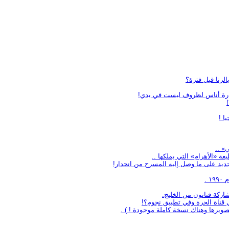
لزنا قبل فترة؟
 خسارة أناس لظروف ليست في يدي!
ا !
 «الأهرام» التي يملكها ..
ديد على ما وصل إليه المسرح من انحدار!
 .
كة فنانون من الخليج.
 قناة الحرة وفي تطبيق نجوم؟!
يرها وهناك نسخة كاملة موجودة ! ) .