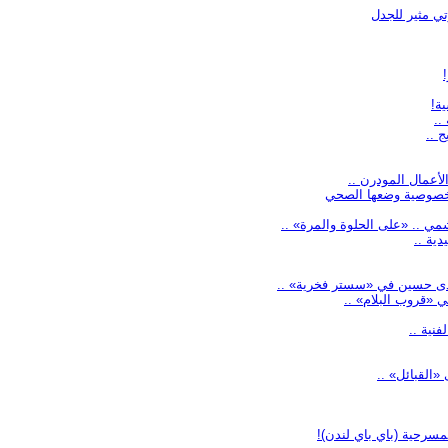
ي مثير للجدل
ة!
..
 ..
لأعمال المودرن ..
 خصوصية وضعها الصحي
مي .. «على الحلوة والمرة» ..
ية ..
 هدى حسين في «سستر فخرية» ..
 «قروب البلام» ..
فنية ..
«القبائل» ..
مسرحية (باي باي لندن)!