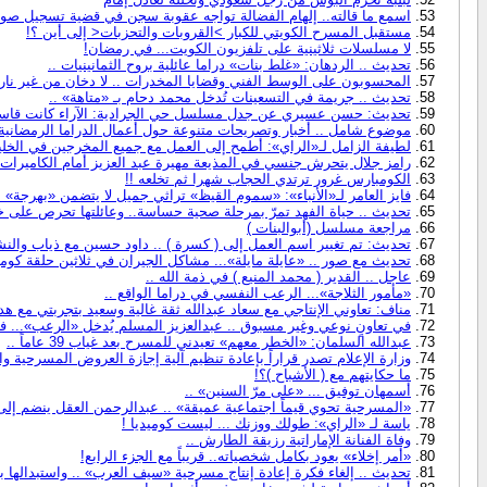
اسمع ما قالته.. إلهام الفضالة تواجه عقوبة سجن في قضية تسجيل صوت
مستقبل المسرح الكويتي للكبار >القروبات والتحزبات< إلى أين ؟!
لا مسلسلات ثلاثينية على تلفزيون الكويت... في رمضان!
تحديث .. الردهان: «غلط بنات» دراما عائلية بروح الثمانينيات ..
المحسوبون على الوسط الفني وقضايا المخدرات .. لا دخان من غير نار!
تحديث .. جريمة في التسعينات تُدخل محمد دحام بـ «متاهة» ..
تحديث: حسن عسيري عن جدل مسلسل حي الجرادية: الآراء كانت قاسي
موضوع شامل .. أخبار وتصريحات متنوعة حول أعمال الدراما الرمضانية 
لطيفة الزامل لـ«الراي»: أطمح إلى العمل مع جميع المخرجين في الخليج
رامز جلال يتحرش جنسي في المذيعة مهيرة عبد العزيز أمام الكاميرات
الكومبارس غرور ترتدي الحجاب شهرا ثم تخلعه !!
فايز العامر لـ«الأنباء»: «سموم القيظ» تراثي جميل لا يتضمن «بهرجة» ا
تحديث .. حياة الفهد تمرّ بمرحلة صحية حساسة.. وعائلتها تحرص على
مراجعة مسلسل (أبوالبنات )
تحديث: تم تغيير اسم العمل إلى ( كسرة ) .. داود حسين مع ذياب والنش
تحديث مع صور .. «عايلة مايلة»... مشاكل الجيران في ثلاثين حلقة كوميد
عاجل .. القدير ( محمد المنيع ) في ذمة الله ..
«مأمور الثلاجة»... الرعب النفسي في دراما الواقع ..
مناف: تعاوني الإنتاجي مع سعاد عبدالله ثقة غالية وسعيد بتجربتي مع
في تعاونٍ نوعي وغير مسبوق .. عبدالعزيز المسلم يُدخل «الرعب»... في
عبدالله السلمان: «الخطر معهم» تعيدني للمسرح بعد غياب 39 عاماً ..
وزارة الإعلام تصدر قراراً بإعادة تنظيم آلية إجازة العروض المسرحية وال
ما حكايتهم مع ( الأشباح )؟!
أسمهان توفيق ... «على مرّ السنين» ..
«المسرحية تحوي قيماً اجتماعية عميقة» .. عبدالرحمن العقل ينضم إلى 
ياسة لـ «الراي»: طولك ووزنك ... ليست كوميديا !
وفاة الفنانة الإماراتية رزيقة الطارش ..
«أمر إخلاء» يعود بكامل شخصياته.. قريباً مع الجزء الرابع!
تحديث .. إلغاء فكرة إعادة إنتاج مسرحية «سيف العرب» .. واستبدالها ب