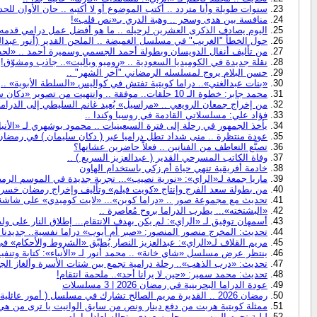
سنوات طويلة وأنا متردد .. أكتب الموضوع أو لا أكتبه .. حان الأوان 
منافسة بين هدى وسحر .. وهبة الدري بـ«نص قلب»!
اليوم يصادف الذكرى العشرين لرحيله .. ما هو أفضل عمل درامي قدمه ا
حول الخطأ "الغريب" في مسلسل الغميضة .. الملحن القدير (أنور عبدالل
من تأليف أنفال الدويسان وبطولة أحمد الجسمي وسميرة أحمد .. «لحظ
نقلة جديدة في الكوميديا السعودية .. «روميو وياليت».. جاذب ومشوّق!
حسن البلام يروج لمسلسله الرمضاني "آخر الشهر" ..
«بنات عبدالغني».. دراما كويتية تفتش في كواليس «السلطة الأبوية» ..
محمد جابر: خطوة الـ 10 حلقات.. موفقة .. وانتهيت من تصوير «دكان سليمان» ..
من إخراج جمعان الرويعي .. «مراسيل» يُعيد غانم السليطي إلى الدراما 
فؤاد علي: مسلسلاتي القادمة في روسيا وكندا ..
يأخذ الجمهور في رحلة إلى فترة السبعينيات .. محمود بوشهري لـ «الأنبا
عودة منتظرة .. منى شداد تطل دراميا عبر ( دكان سليمان ) في رمضان 2026 م .
تصنُّع التعاطف من الفنانين .. فعلاً حاضرين عشانها؟
وفاة الكاتب المسرحي القدير ( عبدالعزيز السريع ) ..
خادمة أفريقية تنهي حياة أم زكي باستخدام الهاون
ماريا جمعة لـ«الراي»: «نورية نصيب»... تجربة جديدة في الموسم الرمضا
من بطولة سعد الفرج وإنتاج «كويت فيلم» وتأليف وإخراج رمضان خسروه
تحديث مع مجموعة صور .. «دراما كوين»... «لايت كوميدي» على شاشة
«البشتخته»... يطرب الدراما بروح مُعاصرة ..
أسمهان توفيق لـ «الراي»: لم يكن بهدف الانتقام... إطلاق النار على ول
تحديث: المخرج منصور المنصور: «صبر أم أيوب» دراما نفسية.. جديدنا 
مريم القلاف لـ«الراي»: عبدالعزيز النصار يُطبّق «الشروط والأحكام» في 
ينتظر عرض مسلسل «شاي خانة» .. محمد أنور لـ «الأنباء»: كتابة وتنفيذ الـ 10 حلقات أصعب من الـ
تحديث: «درب الذهب».. رحلة درامية تجمع بين شتات الأسرة وألغاز الج
تحديث: محمد سمير: «حين لا يرانا أحد».. ملحمة انتقام!
عودة الدراما البحرينية في رمضان 2026 | 3 مسلسلات
رمضان 2026 .. القديرة مريم الصالح تشارك في مسلسل ( أمور عائلية ) ..
ممثلة كويتية هربت من دفع دينار ونص من سايق الوانيت يا ترى من هي
لبلبة تحرم البوس من رجل سعودي وتحلله لعادل إمام