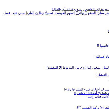
 العودة إلى الماضي إلى درجة السأم والملل!
اضيها !!
د عبدالله!
لمثل المحلي (ما أردى من المربوط إلا المفتلت)!
 التمثيل!
أنني لم أشارك في «الملك فاروق»!
تنا ولا أعمالنا المعاصرة!
نت فنانة رائعة !
شراح) و(هيا الشعيبي)؟!