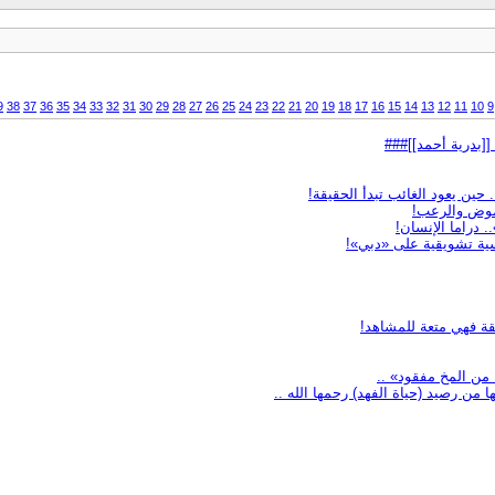
9
38
37
36
35
34
33
32
31
30
29
28
27
26
25
24
23
22
21
20
19
18
17
16
15
14
13
12
11
10
9
[[بدرية أحمد]]###
ن يعود الغائب تبدأ الحقيقة!
موض والرعب!
فسية تشويقية على «دبي»!