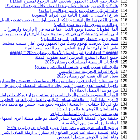
عبدالرحمن العقل: الجمهور شجّعني على الرجوع لمسرح الطفل!
هل كان الجمهور يتفاعل حقا مع هذا العمل خلال عرضه الرمضاني؟!
خالد البريكي: خلافي مع باسم عبدالأمير إشاعة!
شارع الأعشى... القفزة الثانية في الدراما السعودية
هنادي الكندري لـ«الراي»: دورنا كجيل صف أول ... توجيه وتشجيع الجيل ا
عبدالله بوشهري: «أيوب» صدم الناس!
ألما الطويل: سعيدة بردود الفعل عما قدمته في (أم أربعة وأربعين) ..
ليلى السلمان: مشاركتي في «جريمة منتصف الليل» قرار صعب ومخيف!
المجرن عبر «شطرنج»: الفن لم يعد كالسابق!
ميثم بدر: تعرضت لهجوم وسبّ من الجمهور ومن أهلي بسبب مسلسل 
طيف لـ«الراي»: ما أروع التعاون... مع القدير سعد الفرج
@@@ # انتقادات (الفن الجميل) لأعمال رمضان 2025 # @@@
جميع اعمال المخرج البحريني احمد يعقوب المقلة
الاعلانات الرسمية لمسلسلات رمضان 2025
طارق النفيسي ينافس بخمسة أعمال في رمضان!
تاريخ الدراما البحرينية منذ التأسيس
سعاد عبدالله تغيب عن رمضان 2025
نديمة سنان: أتواجد في رمضان من خلال مسلسلات «فضة» و«المسار» و
واخيراً النجمة "هدى حسين" تفوز بجائزة الممثلة المفضلة في مهرجان "صناع الت
من هو هذا الممثل العملاق؟!
المرأة السعودية خادمة والرجل السعودي سائق ومزارع بركات الدراما ا
لا أدري ماذا أقول .. «الفاشنيستا».. كواليس العمل في العرض الخاص احتف
يقع في 10 حلقات .. «الصحبة الحلوه» يجمع هدى حسين مع محمد دحام ..
وفاة الفنان الكويتي عبدالعزيز الحداد
تجربة تقديم دورين في المسلسل الواحد
حقيقة تحول الممثلة الكويتية بشاير لأسف تم ظلم ممثلة أخرى اسمها 
لمياء طارق أم بعد سن ال45 سنة
ترشيح الفنانه هدى حسين في حفل توزيع الجوائز جوي اوردز 2025
وفاة السيدة / نبيله عبدالعزيز الصانع ( ام بشار ) .. ارملة الفنان الكبي
وفاة الفنان الكويتي مشعل القملاس