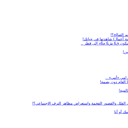
م الصالح؟!
 أعمال) شاهدتها في حياتك!
ى قطر ..
ن!
ا العام دون بصمة!
لمية!
 الفلل والقصور الفخمة واستعراض مظاهر الترف الاجتماعي؟!