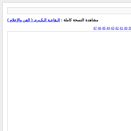
مشاهدة النسخة كاملة :
الـقاعـة الـكـبرى ( الفن والإعلام )
47
46
45
44
43
42
41
40
3