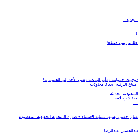
لجديد ..
«للمعاريس فقط»!
«بيت حمولة» و«أبو البنات» و«من الأحد إلى الخميس»!
رفيه" بعد 3 محاولات
لسعودية الحديثة
الاً بإطلاقه ..
بشاير حسين بسبب تشابه الأسماء + صورة المتحولة الحقيقية المقصودة
ر عبدالحسين عبدالرضا