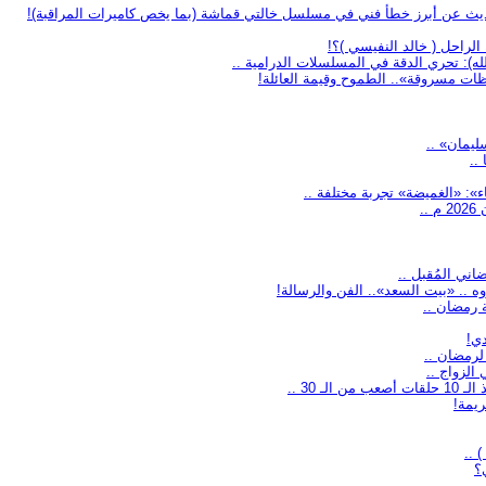
للحديث عن أبرز خطأ فني في مسلسل خالتي قماشة (بما يخص كاميرات المراقبة)!
لراحل ( خالد النفيسي )؟!
ه): تحري الدقة في المسلسلات الدرامية ..
ات مسروقة».. الطموح وقيمة العائلة!
..
ء»: «الغميضة» تجربة مختلفة ..
.
ني المُقبل ..
 .. «بيت السعد».. الفن والرسالة!
 رمضان ..
دي!
لرمضان ..
الزواج ..
 30 ..
ريمة!
؟