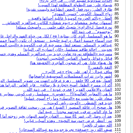
أحداث سوداوية لشبنم خان ... في «أثر بارد»!
شيماء علي: ضد البطولة المطلقة لهذا السبب!
طارق العلي: ردود فعل البعض انطباعية وليست نقدية!
زواج الممثل الكويتي "حسين المهدي"
العقل: «ياكم الحزره» كوميديا عائلية أحداثها واقعية ..
أسمهان توفيق مشغولة بـ «يوم شفتك» للكاتب عبدالعزيز الحشاش ..
نورة فيصل لـ«الراي»: سَعيتُ خلف حلمي ... وأصبحتُ ممثلة!
"بوجسوم"... في ذمة الله
ما هو المسلسل الذي كان بمثابة ( فخ ) لكل من حياة الفهد والراحل غان
حدد أسماء خمسة أعمال درامية خليجية .. تستحق أن تكون (أسوأ خمسة
عبدالعزيز المسلم: نستعد لنقل مسرحية الرعب الكوميدية «البيت المسكون ق6 ش6 م6» إل
تحديث .. إحالة طاقم مسلسل «كان إنسان» إلى النيابة!
مسرحية «الطقاقة نورة» تعاون جديد بين عبدالعزيز المسلم وهدى حسي
قبائل وعوائل وأصول الفنانين الخليجيين (متجدد)
هل هيفاء عادل هي أم شجون الهاجري (الحقيقة هنا)
الثقة بالنفس !!
مناف عبدال: أراهن على نجاح «عبر الأثير» ..
أشهر وابرز تترات المسلسلات الموسيقية (وأصحابها)
العمل يقع في 90 حلقة .. زهرة عرفات انتهت من تصوير المسلسل الدرامي «أمي» ..
أكد أن مسرح الطفل أصبح «تجارة بلا رسالة» .. فايز العامر: الدراما هذ
الفنان والإعلامي القدير ( فخري عودة ) .. في ذمة الله ..
ما هي (المعايير العالمية)؟! .. «هوس».. مسلسل رعب كويتي بمعايير عا
سعاد علي: تعايشت مع «الدسك» وما راح أسوي عملية!
جديد فوز الشطي.. «كويت رياض كويت» ..
هل صحيح أن عائلة المنصور ( الفنية ) هي من رسخت ثقافة التصوير في
ما عاد الناس تترقب عودتهم مجدداً .. خيبة أمل
بعد أن وصل إلى عمر 81 سنة ... الفنان جاسم النبهان يخير زوجته أما أمك أو أنا
نور: أنتظر عرض «مدرسة النخبة».. وهذه أسباب غيابي!
الله يبشرك بالخير!
ضيف الله زيد: «صدفة» تجربة جديدة مع عبدالله السدحان!