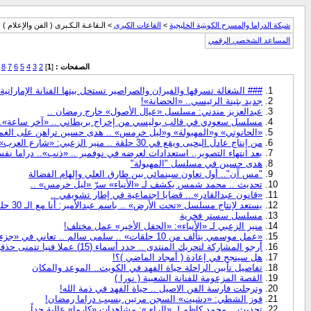
شبكة الدراما والمسرح الكويتية الخليجية
>
القاعات الكبرى
> الـقاعـة الـكـبرى ( الفن والإعلام )
المساعد الشخصي الرقمي
الصفحات :
[
1
]
2
3
4
5
6
7
8
### الشغالة تسرقها والفيران والصراصير تستحل بيتها الفنانة الإماراتية 
جديد بثينة الرئيسي.. «الحضانة»!
عبدالعزيز مندني: مسلسل «عيال الأصول» خارج رمضان ..
مسلسل سعودي في قالب بوليسي من إخراج بريطاني .. «آخر ساعة».. حي
«الحانوتي» و«المهبولة» و«ليل خرمس» .. هدى حسين تراهن على الغ
من إنتاج عادل اليحيى ويقع في 30 حلقة .. منير الزعبي: «شارع العرب».. دراما الإنسان!
بعد انتهاء التصوير.. استعدادات لعرضه في نوفمبر .. «ذنب».. دراما ن
هدى حسين في مسلسل "المهبولة"
"مس آن".. أول تعاون سينمائي بين طارق العلي وإلهام الفضالة
تحديث .. محمد شمس يكشف لـ «الأنباء» سرّ «ليل خرمس» ..
«قانون عبدالقادر»... قضايا اجتماعية في إطار تشويقي ..
يستعد لإنتاج مسلسل «تحت الأرض» .. باسم عبدالأمير: أنا مع الـ 30 حلقة فهي متعة للمشاهد!
مسلسل سستر فخرية
منير الزعبي لـ «الأنباء»: «الحفل الأخير» عمل مختلف!
«عمل موسمي يتألف من 10 حلقات» .. سلمى سالم .. تعاني في «جزء من المخ مفقود» ..
أرجو المشاركة لتحريك المنتدى .. حدد أسماء (15) عملا فنيا تتمنى حذفها من رصيد (حياة الفهد) رحمها الله ..
هل سينجح في إعادة ( أمجاد الماضي )؟!
تفاصيل تأبين الراحلة حياة الفهد في الكويت.. الموعد والمكان
القصة المزعومة للفنانة الشعبية ( نورا )
وترجلت فارسة الفن الاصيل .. حياة الفهد في ذمة الله!
فوز الشطي: «دشيت» السجن مرتين بسبب دراما رمضان!
تحديث .. محمد كاظم لـ «الراي»: مشاهدات «كارما» عالية جداً ..