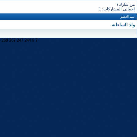
من شارك؟
إجمالي المشاركات: 1
اسم العضو
ولد السلطنه
9
268
267
247
244
9
7