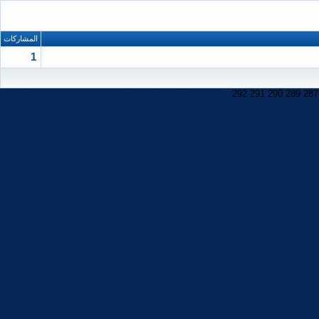
المشاركات
1
292
291
290
289
287