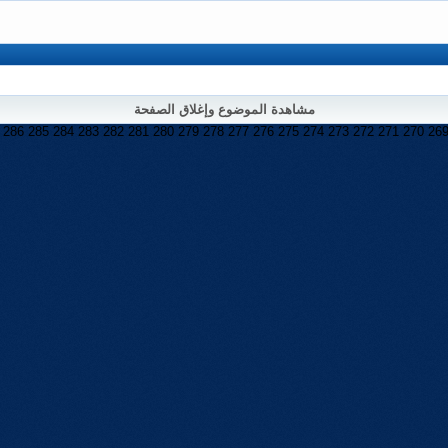
مشاهدة الموضوع وإغلاق الصفحة
286
285
284
283
282
281
280
279
278
277
276
275
274
273
272
271
270
26