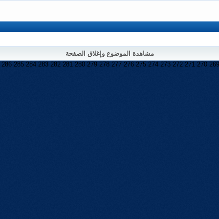
مشاهدة الموضوع وإغلاق الصفحة
286
285
284
283
282
281
280
279
278
277
276
275
274
273
272
271
270
26