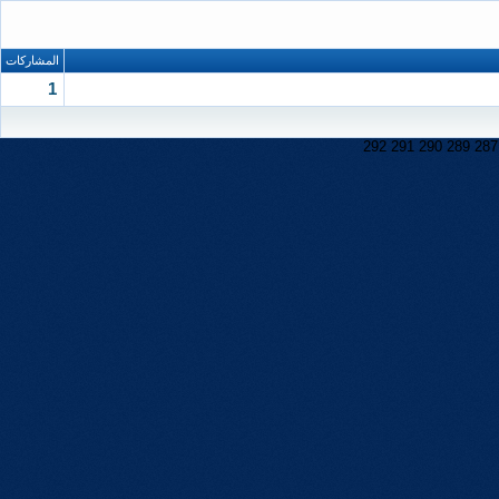
المشاركات
1
292
291
290
289
287