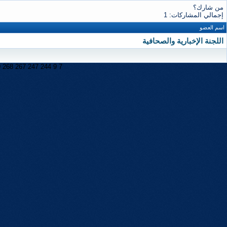
من شارك؟
إجمالي المشاركات: 1
اسم العضو
اللجنة الإخبارية والصحافية
9
268
267
247
244
9
7