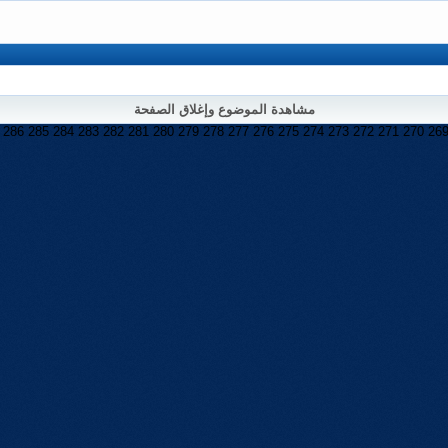
مشاهدة الموضوع وإغلاق الصفحة
286
285
284
283
282
281
280
279
278
277
276
275
274
273
272
271
270
26