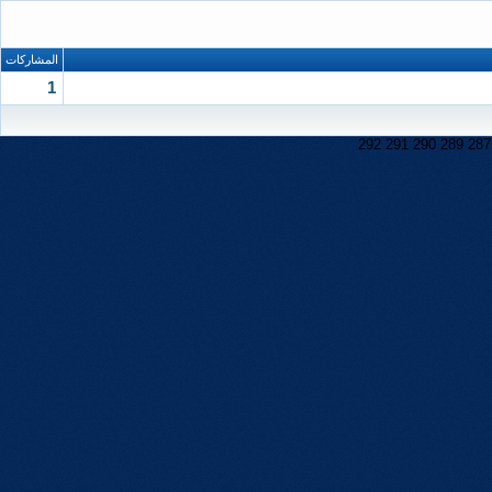
المشاركات
1
292
291
290
289
287