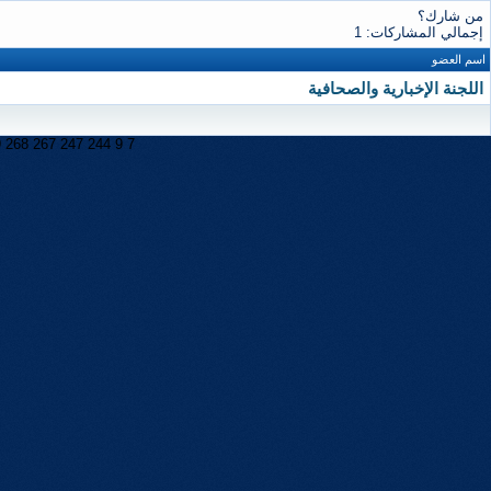
من شارك؟
إجمالي المشاركات: 1
اسم العضو
اللجنة الإخبارية والصحافية
9
268
267
247
244
9
7