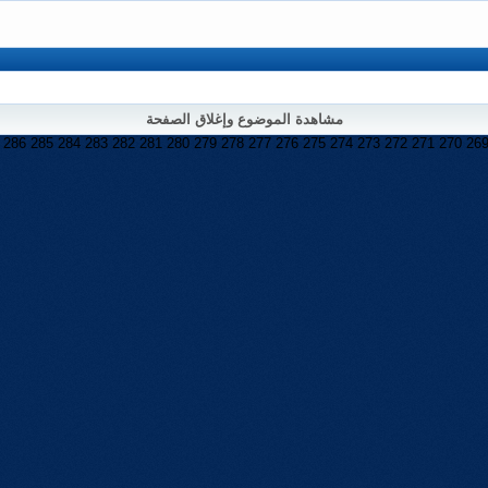
مشاهدة الموضوع وإغلاق الصفحة
286
285
284
283
282
281
280
279
278
277
276
275
274
273
272
271
270
26