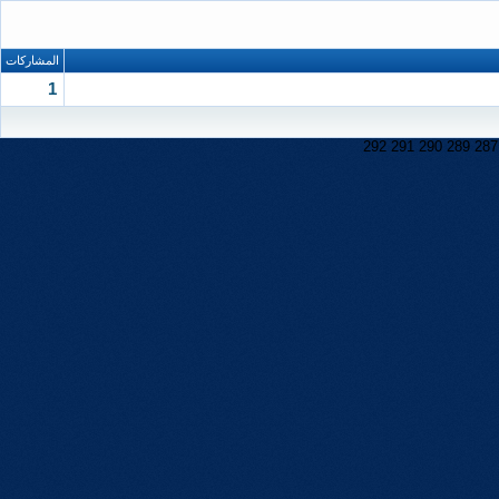
المشاركات
1
292
291
290
289
287