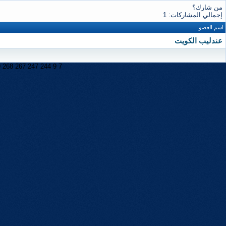
من شارك؟
إجمالي المشاركات: 1
اسم العضو
عندليب الكويت
9
268
267
247
244
9
7