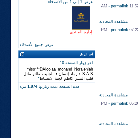
عرض 1 إلى 1 من الأصدقاء
-
permalink
11:52 A
مشاهدة المحادثة
-
permalink
07:23 P
إدارة المنتدى
عرض جميع الأصدقاء
آخر الزوار
اخر زوار الصفحة 10:
miss***DAloolaa
mohand
Noralehiah
S.A.S
• رماد إنسان •
الجليب
طائر مائل
قلب النسر
كاظم
لجنة الانضباط
*
هذه الصفحة تمت زيارتها
1,974
مرة
مشاهدة المحادثة
-
permalink
05:26 P
مشاهدة المحادثة