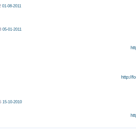
M
01-08-2011
M
05-01-2011
ht
http://
M
15-10-2010
ht