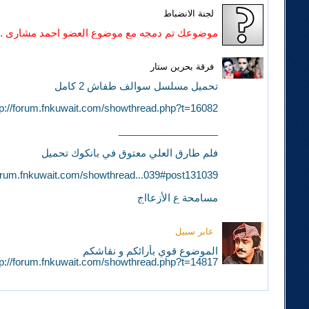
لجنة الانضباط
موضوعك تم دمجه مع موضوع العضو احمد مشاري .
فرقة بحرين ستار
تحميل مسلسل سوالف طفاش 2 كامل
tp://forum.fnkuwait.com/showthread.php?t=16082
__________________
فلم طارق العلي معتوق في بانكوك تحميل
forum.fnkuwait.com/showthread...039#post131039
مسامحة ع الأزعااج
عابر سبيل
الموضوع قوي بأرائكم و نقاشكم
tp://forum.fnkuwait.com/showthread.php?t=14817