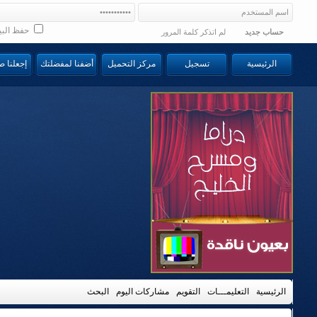
حفظ البي
حساب جديد
لم اتذكر كلمة المرور
الرئيسية
تسجيل
مركز التحميل
أضفنا لمفضلتك
إجعلنا 
الرئيسية
التعليمـــات
التقويم
مشاركات اليوم
البحث