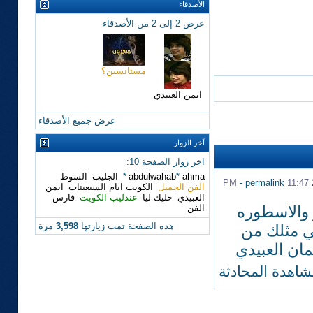
الأصدقاء
عرض 2 إلى 2 من الأصدقاء
مستانسين؟
ايمن العبيدي
عرض جميع الأصدقاء
آخر الزوار
اخر زوار الصفحة 10:
ahma
*
abdulwahab
*
الجليب
السوط
-
permalink
11:47 PM
الفن الجميل
الكويت ايام السبعينات
ايمن
العبيدي
خليك ليا
عندليب الكويت
فارس
 والاسطوره
الفن
هذه الصفحة تمت زيارتها
3,598
مرة
ني مثلك من
مان العبيدي
شاهدة المحادثة