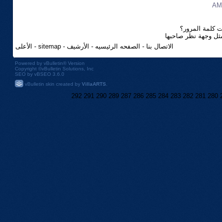
 كلمة المرور؟
مثل وجهة نظر صاحبها
الاتصال بنا
-
الصفحه الرئيسيه
-
الأرشيف
-
sitemap
-
الأعلى
Powered by
vBulletin®
Version
Copyright ©vBulletin Solutions, Inc
SEO by vBSEO 3.6.0
vBulletin skin created by
VillaARTS
.
292
291
290
289
287
286
285
284
283
282
281
280