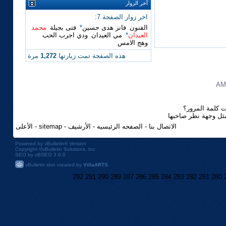
آخر الزوار
اخر زوار الصفحة 7:
الفنون
فانز هدى حسين
*
فتى بجيلة
محمد
العيدان
*
مي العيدان
ودي اجرب الحب
وهج الامس
هذه الصفحة تمت زيارتها
1,272
مرة
 كلمة المرور؟
مثل وجهة نظر صاحبها
الاتصال بنا
-
الصفحه الرئيسيه
-
الأرشيف
-
sitemap
-
الأعلى
Powered by
vBulletin®
Version
Copyright ©vBulletin Solutions, Inc
SEO by vBSEO 3.6.0
vBulletin skin created by
VillaARTS
.
292
291
290
289
287
286
285
284
283
282
281
280