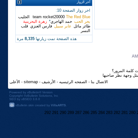
آخر الزوار
اخر زوار الصفحة 10:
The Red Blue
team rocket20000
الجليب
بحر الحب
حمد الهاجري
*
زهرة البحرينية
طائر مائل
عابر سبيل
فارس العنزي
قلب
النسر
هذه الصفحة تمت زيارتها
8,335
مرة
 كلمة المرور؟
مثل وجهة نظر صاحبها
الاتصال بنا
-
الصفحه الرئيسيه
-
الأرشيف
-
sitemap
-
الأعلى
Powered by
vBulletin®
Version
Copyright ©vBulletin Solutions, Inc
SEO by vBSEO 3.6.0
vBulletin skin created by
VillaARTS
.
292
291
290
289
287
286
285
284
283
282
281
280