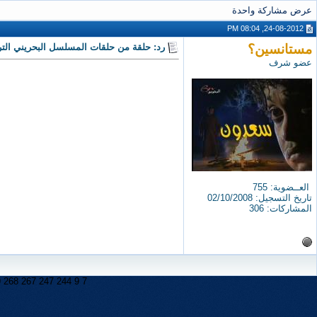
عرض مشاركة واحدة
24-08-2012, 08:04 PM
مستانسين؟
رد: حلقة من حلقات المسلسل البحريني الترا
عضو شرف
العــضوية: 755
تاريخ التسجيل: 02/10/2008
المشاركات: 306
9
268
267
247
244
9
7