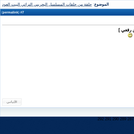
الموضوع
:
حلقة من حلقات المسلسل البحريني التراثي البيت العود
)
permalink
(
7
#
ن رفعي ]
292
291
290
289
287