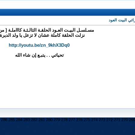
ثي البيت العود
مسـلسـل البيـت العـود الحلقـة الثالـثـة كاااملـة [ م
نزلت الحلقة كاملة عشان لا تزعل يا ولد الديرة
http://youtu.be/zn_9khX3Dq0
تحياتي . . يتبـع إن شاء الله
286
285
284
283
282
281
280
279
278
277
276
275
274
273
272
271
270
26