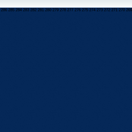
286
285
284
283
282
281
280
279
278
277
276
275
274
273
272
271
270
26