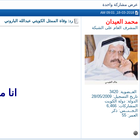
عرض مشاركة واحدة
18-03-2018, 09:01 AM
محمد العيدان
رد: وفاة الممثل الكويتي عبدالله الباروني
المشرف العام على الشبكة
انا 
العــضوية: 3420
تاريخ التسجيل: 28/05/2009
الدولة: دولة الكويت
المشاركات: 6,466
الـجــنــس: ذكر
العمر: 55