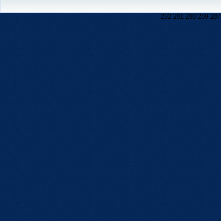
292
291
290
289
287