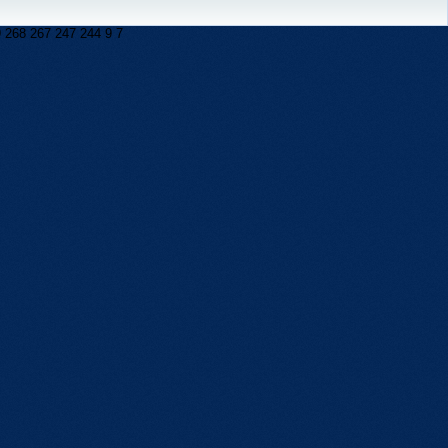
9
268
267
247
244
9
7