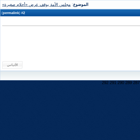
الموضوع
:
مجلس الأمة يوقف عرض «أحلام صغيرة»
)
permalink
(
2
#
292
291
290
289
287