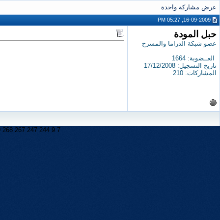
عرض مشاركة واحدة
16-09-2009, 05:27 PM
حبل المودة
عضو شبكة الدراما والمسرح
العــضوية: 1664
تاريخ التسجيل: 17/12/2008
المشاركات: 210
9
268
267
247
244
9
7