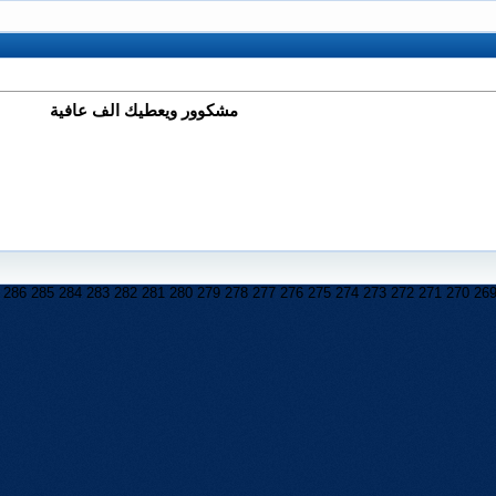
مشكوور ويعطيك الف عافية
286
285
284
283
282
281
280
279
278
277
276
275
274
273
272
271
270
26