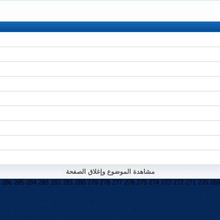
مشاهدة الموضوع وإغلاق الصفحة
286
285
284
283
282
281
280
279
278
277
276
275
274
273
272
271
270
26