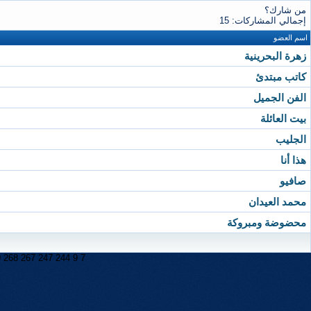
من شارك؟
إجمالي المشاركات: 15
اسم العضو
زهرة البحرينية
كاتب مبتدئ
الفن الجميل
بيت العائلة
الجليب
هذا أنا
صافيو
محمد العيدان
محضوضة ومبروكة
9
268
267
247
244
9
7