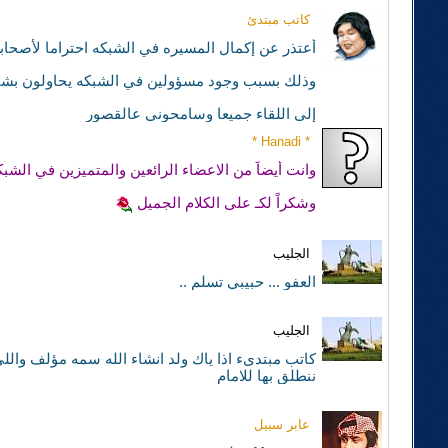
كاتب مبتدئ
أعتذر عن إكمال المسيره في الشبكه احتراما لأصحاب
وذلك بسبب وجود مسؤولين في الشبكه يحاولون بشتى
إلى اللقاء جميعا وسامحوني عالقصور
* Hanadi *
وانت أيضاً من الاعضاء الرائعين والمتميزين في الشبكة
وشكراً لكـ على الكلام الجميل
الجليب
العفو ... حبيبي تسلم ..
الجليب
كاتب مبتدىء اذا ياك ولد انشاء الله سمه مؤلف وال
ننطلق بها للامام
عابر سبيل