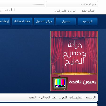
حفظ البي
حساب جديد
لم اتذكر كلمة المرور
الرئيسية
تسجيل
مركز التحميل
أضفنا لمفضلتك
إجعلنا 
الرئيسية
التعليمـــات
التقويم
مشاركات اليوم
البحث