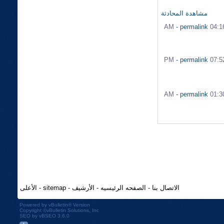
مشاهدة المحادثة
-
permalink
04:16 A
-
permalink
07:52 P
-
permalink
01:30 A
الاتصال بنا
-
الصفحه الرئيسيه
-
الأرشيف
-
sitemap
-
الأعلى
Powered by
vBulletin®
Version
Copyright ©vBulletin Solutions, Inc
SEO by vBSEO 3.6.0