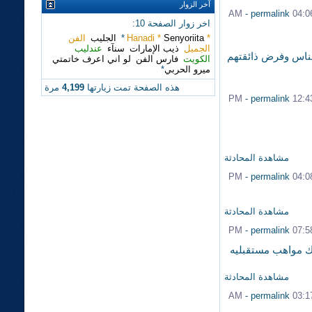
آخر الزوار
-
permalink
04:06 A
اخر زوار الصفحة 10:
* Hanadi *
Senyoriita
*
الجليب
الفن
الجميل
ذيب الإمارات
سنآء
عندليب
لناس وفرض ذائقتهم
الكويت
فارس الفن
لو اني اعرف خاتمتي
ميرو الحربي
*
هذه الصفحة تمت زيارتها
4,199
مرة
-
permalink
12:43 P
مشاهدة المحادثة
-
permalink
04:08 P
مشاهدة المحادثة
-
permalink
07:58 P
اك مواهب مستقبليه
مشاهدة المحادثة
-
permalink
03:17 A