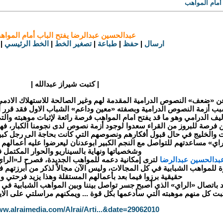
أمام المواهب
عبدالحسين عبدالرضا يفتح الباب أمام المواه
ارسال
|
حفظ
|
طباعة
|
تصغير الخط
|
الخط الرئيسي
|
|
كتبت شيراز عبدالله
|
 عن «ضعف» النصوص الدرامية المقدمة لهم وغير الصالحة للاستهلاك الادمي، 
بب أزمة النصوص الدرامية وبصفته «معين وداعم» الشباب الاول فقد قرر 
أليف الدرامي وهو ما قد يفتح امام المواهب فرصة رائعة لإثبات موهبته وا
 فرصة للبروز من القراء سعدوا لوجود أزمة نصوص لدى نجومنا الكبار، فهذه
ت والخليج في حال قبول أفكارهم ونصوصهم التي كانت بحاجة الى رجل كبير
اي» مساعدتهم للتواصل مع النجم الكبير ابوعدنان ليعرضوا عليه أعمالهم 
وشخصياتها ونهاية بالسيناريو والحوار المكتمل فن
بدالحسين عبدالرضا
لترى إمكانية دعمه للمواهب الجديدة، فصرح لـ«الراي»
لمواهب الشبابية في كل المجالات، وليس الآن مجالاً لذكر من أبرزتهم في 
حقيقية برزوا فيما بعد بأعمالهم المستقلة وهذا يزيد فرحتي 
د باتصال «الراي» الذي أصبح جسر تواصل بيننا وبين المواهب الشبابية في
بت كل منهم موهبته التي سأدعمها بكل قوة ... ويمكنهم مراسلتي على الاي
ww.alraimedia.com/Alrai/Arti...&date=29062010