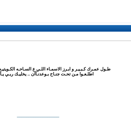
طـول عمـرك كـبـيـر و ابـرز الاسمـاء اللـي ع السـاحـه الكـويتيـه
اطلـعـوا مـن تحـت جنـاح بـوعدنـآان .. يخليـك ربـي يـآا 
__________________