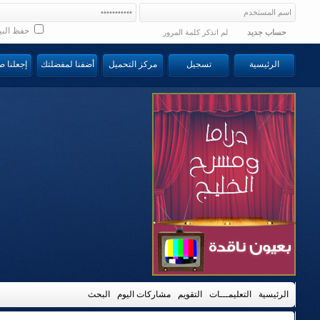
حفظ البي
حساب جديد
لم اتذكر كلمة المرور
الرئيسية
تسجيل
مركز التحميل
أضفنا لمفضلتك
إجعلنا 
الرئيسية
التعليمـــات
التقويم
مشاركات اليوم
البحث