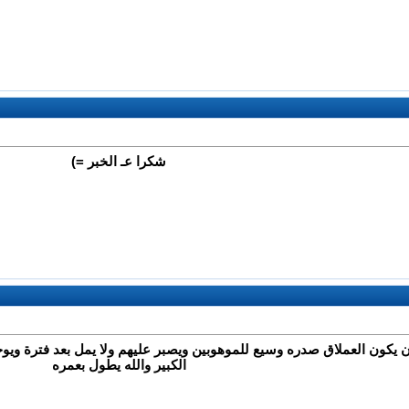
شكرا عـ الخبر =)
يكون العملاق صدره وسيع للموهوبين ويصبر عليهم ولا يمل بعد فترة ويوجه
الكبير والله يطول بعمره