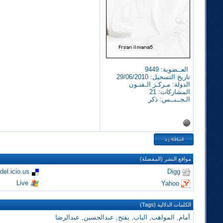
العــضوية: 9449
تاريخ التسجيل: 29/06/2010
الدولة: مـركـز الـفنـون
المشاركات: 21
الـجــنــس: ذكر
مواقع النشر (المفضلة)
del.icio.us
Digg
Live
Yahoo
الكلمات الدلالية (Tags)
أمام
,
المواهب
,
الباب
,
يفتح
,
عبدالحسين
,
عبدالرضا