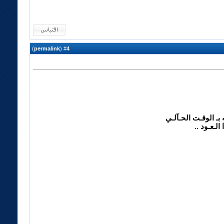
)
permalink
(
4
#
 بـ الوقـت الحـآلـي
الـعـود ..