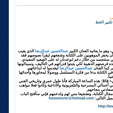
ب
تكبير الخط
وهو ما يعانيه الفنان الكبير
عبدالحسين عبدالرضا
الذي يغيب
أن يحفز الموهوبين على الكتابة وشجعهم ليقرأ نصوصهم فقد
لتي ستتجسد من خلال دعم ابوعدنان له على الصعيد التنفيذي.
 فرصتهم الذهبية لكي يثبتوا قدراتهم في التأليف، وسينالونها
 كما الفنان
عبدالحسين عبدالرضا
ليقدموا له ابداعاتهم.
في الكتابة بدءا من فكرة المسلسل ووصولا لمحاورها وأحداثها
يا.
 قائلا: هذه الساعة المباركة فأنا طول عمري وتاريخي الفني
أعمالي المسرحية والتلفزيونية والاذاعية وكانوا فعلا مواهب
وسعادتي بنجاحهم.
 مجال الكتابة، وتشجيعا مني لهم ولدعمهم فإني سأفتح الباب
ميل التالي:
funooncntr@hotmail.com
http://w