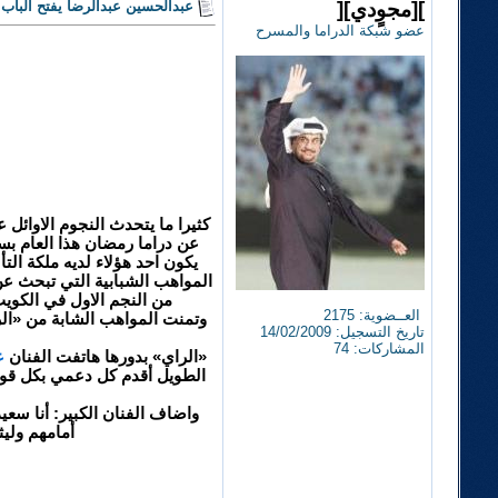
][مجوٍدي][
عبدالحسين عبدالرضا يفتح الباب 
عضو شبكة الدراما والمسرح
كثيرا ما يتحدث النجوم الاوائل
عن دراما رمضان هذا العام بس
يكون احد هؤلاء لديه ملكة الت
المواهب الشبابية التي تبحث عن
من النجم الاول في الكوي
العــضوية: 2175
وتمنت المواهب الشابة من «الر
تاريخ التسجيل: 14/02/2009
المشاركات: 74
«الراي» بدورها هاتفت الفنان
ع
الطويل أقدم كل دعمي بكل قوة ل
واضاف الفنان الكبير: أنا سعي
أمامهم وليث