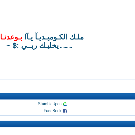
ملـك الكـوميـديـآ يـآا
بـوعدنـا
يخليـك ربــي :$ ~
..........
StumbleUpon
FaceBook