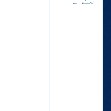
الـجــنــس: أنثى