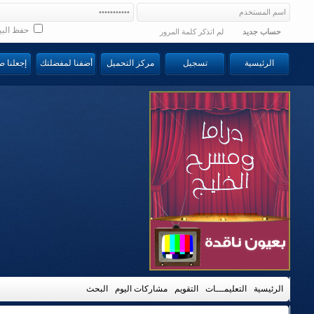
حفظ البي
حساب جديد
لم اتذكر كلمة المرور
الرئيسية
تسجيل
مركز التحميل
أضفنا لمفضلتك
إجعلنا 
الرئيسية
التعليمـــات
التقويم
مشاركات اليوم
البحث