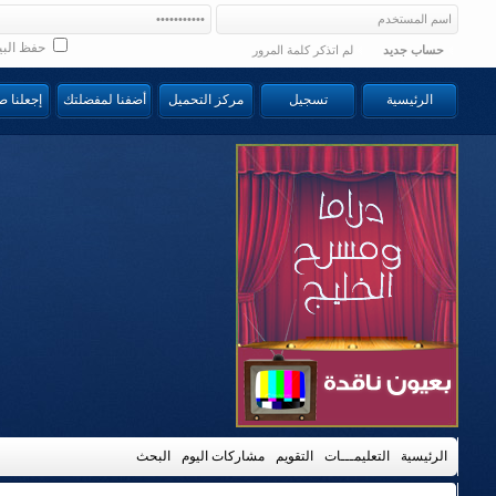
حفظ البي
حساب جديد
لم اتذكر كلمة المرور
الرئيسية
تسجيل
مركز التحميل
أضفنا لمفضلتك
إجعلنا 
الرئيسية
التعليمـــات
التقويم
مشاركات اليوم
البحث