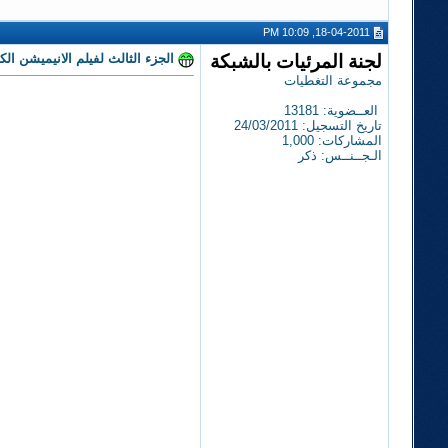
18-04-2011, 10:09 PM
لجنة المرئيات بالشبكة
الجزء الثالث لفيلم الانيميشن الكوميدي الرائع Open Season 3 2010 480p BRRip X264 مترج
مجموعة التغطيات
العــضوية: 13181
تاريخ التسجيل: 24/03/2011
المشاركات: 1,000
الـجــنــس: ذكر