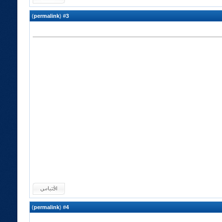
)
permalink
(
3
#
)
permalink
(
4
#