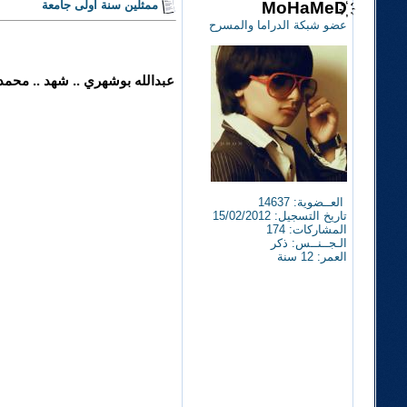
MoHaMeD҉
ممثلين سنة اولى جامعة
عضو شبكة الدراما والمسرح
عبدالله بوشهري .. شهد .. محمد ص
العــضوية: 14637
تاريخ التسجيل: 15/02/2012
المشاركات: 174
الـجــنــس: ذكر
العمر: 12 سنة