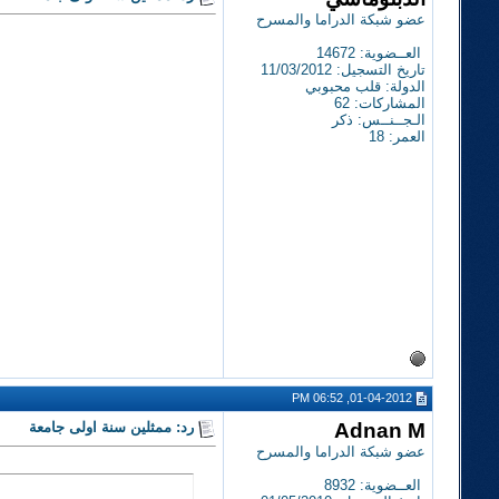
عضو شبكة الدراما والمسرح
العــضوية: 14672
تاريخ التسجيل: 11/03/2012
الدولة: قلب محبوبي
المشاركات: 62
الـجــنــس: ذكر
العمر: 18
01-04-2012, 06:52 PM
Adnan M
رد: ممثلين سنة اولى جامعة
عضو شبكة الدراما والمسرح
العــضوية: 8932