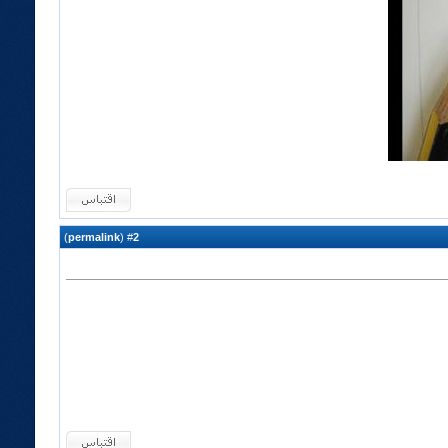
)
permalink
(
2
#