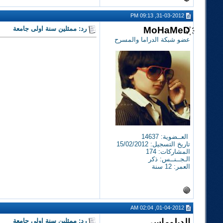
31-03-2012, 09:13 PM
MoHaMeD҉
رد: ممثلين سنة اولى جامعة
عضو شبكة الدراما والمسرح
العــضوية: 14637
تاريخ التسجيل: 15/02/2012
المشاركات: 174
الـجــنــس: ذكر
العمر: 12 سنة
01-04-2012, 02:04 AM
الدبلوماسي
رد: ممثلين سنة اولى جامعة