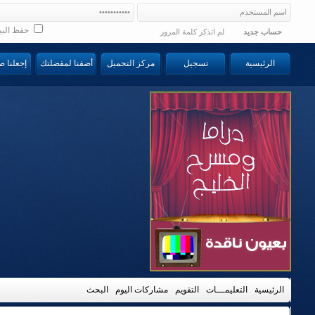
حفظ البي
حساب جديد
لم اتذكر كلمة المرور
الرئيسية
تسجيل
مركز التحميل
أضفنا لمفضلتك
إجعلنا 
الرئيسية
التعليمـــات
التقويم
مشاركات اليوم
البحث