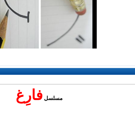
فارِغ
مسلسل