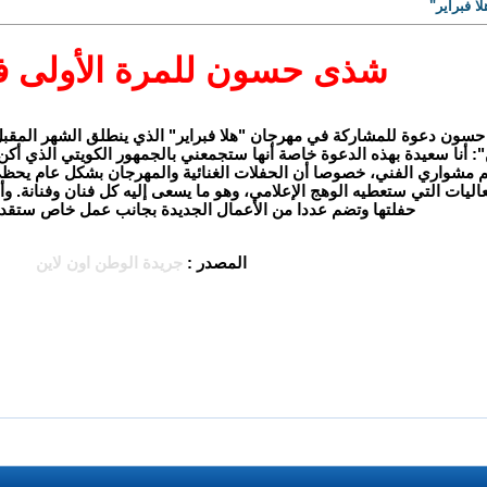
 فبراير"
شذى حسون للمرة الأولى في
 حسون دعوة للمشاركة في مهرجان "هلا فبراير" الذي ينطلق الشهر المقبل 
: أنا سعيدة بهذه الدعوة خاصة أنها ستجمعني بالجمهور الكويتي الذي أك
عم مشواري الفني، خصوصا أن الحفلات الغنائية والمهرجان بشكل عام يحظى
ليات التي ستعطيه الوهج الإعلامي، وهو ما يسعى إليه كل فنان وفنانة. و
حفلتها وتضم عددا من الأعمال الجديدة بجانب عمل خاص ستقد
المصدر :
جريدة الوطن اون لاين