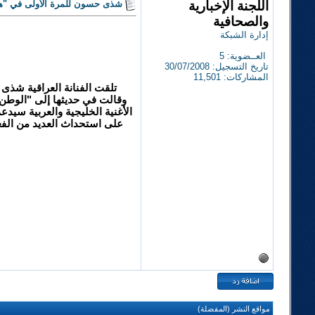
اللجنة الإخبارية
شذى حسون للمرة الأولى في "هلا
والصحافية
إدارة الشبكة
العــضوية: 5
تاريخ التسجيل: 30/07/2008
المشاركات: 11,501
تلقت الفنانة العراقية شذى
وقالت في حديثها إلى "الوطن"
الأغنية الخليجية والعربية سيد
على استحداث العديد من الفعا
مواقع النشر (المفضلة)