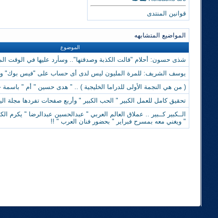
قوانين المنتدى
المواضيع المتشابهه
الموضوع
شذى حسون: أحلام "قالت الكذبة وصدقتها".. وسأرد عليها في الوقت ال
يوسف الشريف: للمرة المليون ليس لدى أى حساب على "فيس بوك" و"ت
( من هي النجمة الأولى للدراما الخليجية ) .. " هدى حسين " أم " باسمة ح
تحقيق كامل للعمل الكبير " الحب الكبير " وأربع صفحات تفردها مجلة الي
الــكبير كــبير .. عملاق العالم العربي " عبدالحسين عبدالرضا " يكرم الكب
" ويغني معه بمسرح فبراير " بحضور فنان العرب " !!