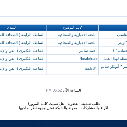
كاتب الموضوع
المنتدى
مناسب
اللجنة الإخبارية والصحافية
السلطة الرابعة ( الصحافة الفن
ويتر"
اللجنة الإخبارية والصحافية
السلطة الرابعة ( الصحافة الفن
مادة " ؟!
أحمد سامي
الـقاعـة الـكـبرى ( الفن والإعل
قظة لهذا العمل!
Noralehiah
الـقاعـة الـكـبرى ( الفن والإعل
ير " أبوبكر سالم
aads84
الـقاعـة الـكـبرى ( الفن والإعل
الساعة الآن
06:52 PM
طلب تنشيط العضوية
-
هل نسيت كلمة المرور؟
الآراء والمشاركات المدونة بالشبكة تمثل وجهة نظر صاحبها