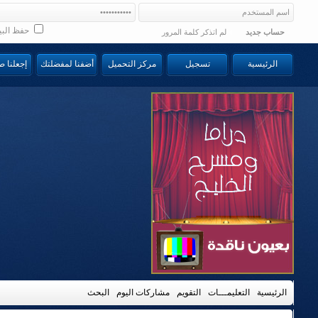
حفظ البي
حساب جديد
لم اتذكر كلمة المرور
الرئيسية
تسجيل
مركز التحميل
أضفنا لمفضلتك
إجعلنا 
الرئيسية
التعليمـــات
التقويم
مشاركات اليوم
البحث