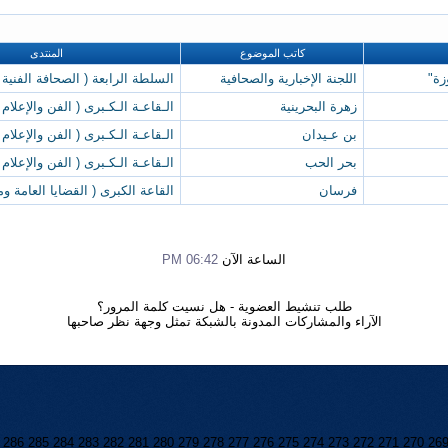
كاتب الموضوع
المنتدى
زة"
اللجنة الإخبارية والصحافية
السلطة الرابعة ( الصحافة الفنية 
زهرة البحرينية
الـقاعـة الـكـبرى ( الفن والإعلام 
بن عـيدان
الـقاعـة الـكـبرى ( الفن والإعلام 
بحر الحب
الـقاعـة الـكـبرى ( الفن والإعلام 
فرسان
القاعة الكبرى ( القضايا العامة وم
الساعة الآن
06:42 PM
طلب تنشيط العضوية
-
هل نسيت كلمة المرور؟
الآراء والمشاركات المدونة بالشبكة تمثل وجهة نظر صاحبها
286
285
284
283
282
281
280
279
278
277
276
275
274
273
272
271
270
26