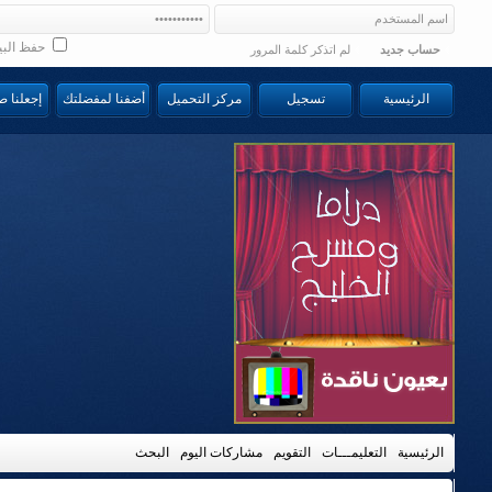
حفظ البي
حساب جديد
لم اتذكر كلمة المرور
الرئيسية
تسجيل
مركز التحميل
أضفنا لمفضلتك
إجعلنا 
الرئيسية
التعليمـــات
التقويم
مشاركات اليوم
البحث