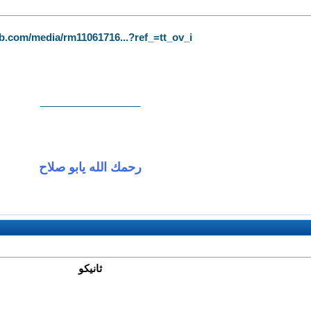
b.com/media/rm11061716...?ref_=tt_ov_i#
__________________
رحمك الله يابو صلاح
ثانيكو