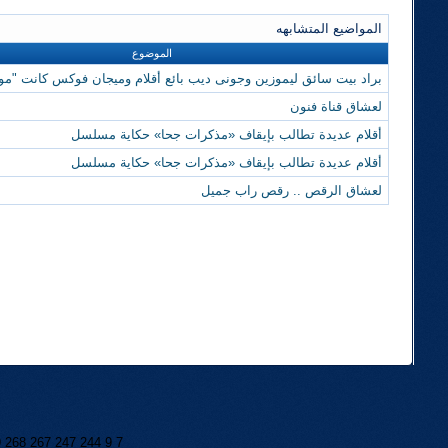
المواضيع المتشابهه
الموضوع
براد بيت سائق ليموزين وجونى ديب بائع أقلام وميجان فوكس كانت "مو
لعشاق قناة فنون
أقلام عديدة تطالب بإيقاف «مذكرات جحا» حكاية مسلسل
أقلام عديدة تطالب بإيقاف «مذكرات جحا» حكاية مسلسل
لعشاق الرقص .. رقص راب جميل
9
268
267
247
244
9
7