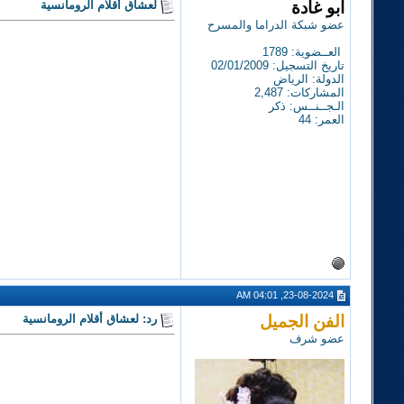
أبو غادة
لعشاق أقلام الرومانسية
عضو شبكة الدراما والمسرح
العــضوية: 1789
تاريخ التسجيل: 02/01/2009
الدولة: الرياض
المشاركات: 2,487
الـجــنــس: ذكر
العمر: 44
23-08-2024, 04:01 AM
الفن الجميل
رد: لعشاق أقلام الرومانسية
عضو شرف