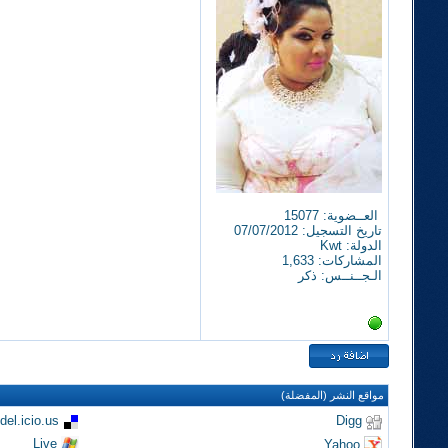
العــضوية: 15077
تاريخ التسجيل: 07/07/2012
الدولة: Kwt
المشاركات: 1,633
الـجــنــس: ذكر
مواقع النشر (المفضلة)
del.icio.us
Digg
Live
Yahoo