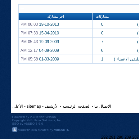
مشاركات
آخر مشاركة
)
0
19-10-2013
06:00 PM
)
0
15-04-2010
07:33 PM
)
7
19-09-2009
05:43 PM
)
6
04-09-2009
12:17 AM
لتقى الاعضاء )
1
01-03-2009
05:58 PM
الاتصال بنا
-
الصفحه الرئيسيه
-
الأرشيف
-
sitemap
-
الأعلى
Powered by
vBulletin®
Version
Copyright ©vBulletin Solutions, Inc
SEO by vBSEO 3.6.0
vBulletin skin created by
VillaARTS
.
292
291
290
289
287