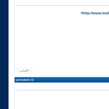
http://www.imd
)
permalink
(
2
#