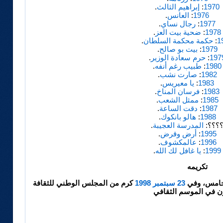
1970
:
إبراهيم الثالث
.
1976
:
العانس
.
1977
:
رجال نساي
.
1978
:
ضحية بيت العز
.
1
:
حكمة محكمة السلطان
.
1979
:
بيت بو صالح
.
197
:
حرم سعادة الوزير
.
1980
:
طبيب رغم أنفه
.
1982
:
صارت نشب
.
1983
:
يا معيريس
.
1983
:
فرسان المناخ
.
1985
:
ممثل الشعب
.
1987
:
دقت الساعة
.
1988
:
هالو بانكوك
.
؟؟؟:
المدرسة العجيبة
.
1995
:
أرض وقرض
.
1996
:
عالمكشوف
.
1999
:
يا غافل لك الله
.
تكريمه
خامس، وفي
23 سبتمبر
1998
كرم من المجلس الوطني للثقافة
ن في الموسم الثقافي