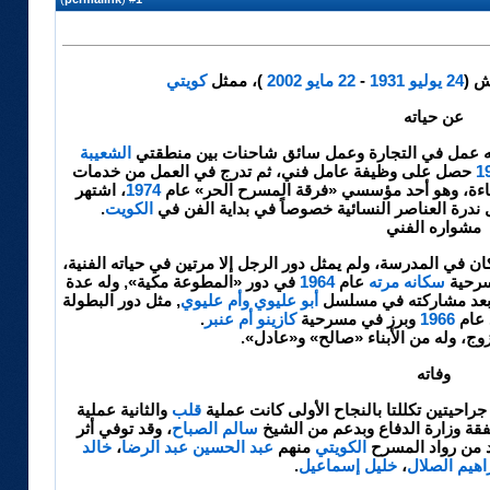
مش
(
24 يوليو
1931
-
22 مايو
2002
)، ممثل
كويتي
عن حياته
اته عمل في التجارة وعمل سائق شاحنات بين منطقتي
الشعيبة
1
حصل على وظيفة عامل فني، ثم تدرج في العمل من خدمات
اضاءة، وهو أحد مؤسسي «فرقة المسرح الحر» عام
1974
، اشتهر
درة العناصر النسائية خصوصاً في بداية الفن في
الكويت
.
مشواره الفني
ان في المدرسة، ولم يمثل دور الرجل إلا مرتين في حياته الفنية،
مسرحية
سكانه مرته
عام
1964
في دور «المطوعة مكية», وله عدة
بعد مشاركته في مسلسل
أبو عليوي وأم عليوي
, مثل دور البطولة
 عام
1966
وبرز في مسرحية
كازينو أم عنبر
.
وج، وله من الأبناء «صالح» و«عادل».
وفاته
احيتين تكللتا بالنجاح الأولى كانت عملية
قلب
والثانية عملية
قة وزارة الدفاع وبدعم من الشيخ
سالم الصباح
، وقد توفي أثر
د من رواد المسرح
الكويتي
منهم
عبد الحسين عبد الرضا
،
خالد
اهيم الصلال
،
خليل إسماعيل
.