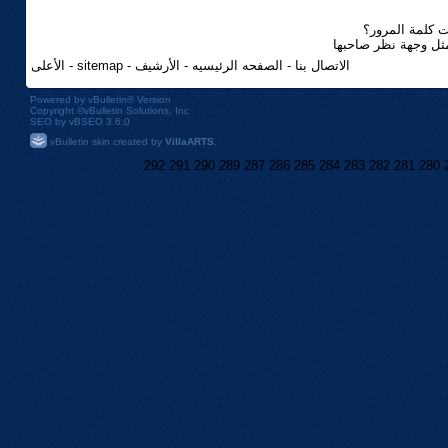
 كلمة المرور؟
مثل وجهة نظر صاحبها
الاتصال بنا
-
الصفحه الرئيسيه
-
الأرشيف
-
sitemap
-
الأعلى
Powered by
vBulletin®
Version
Copyright ©vBulletin Solutions, Inc
SEO by vBSEO 3.6.0
vBulletin skin created by
VillaARTS
.
292
291
290
289
287
286
285
284
283
282
281
280