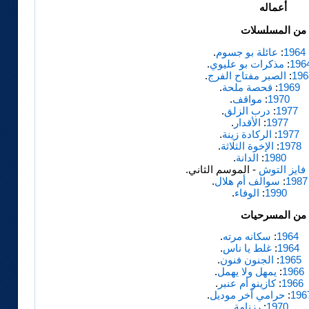
أعماله
من المسلسلات
1964
:
عائلة بو جسوم
.
196
:
مذكرات بو عليوي
.
196
:
الصبر مفتاح الفرج
.
1969
:
قحصة ملحة
.
1970
:
مواقف
.
1977
:
درب الزلق
.
1977
:
الأقدار
.
1977
:
الركادة زينة
.
1978
:
الإخوة الثلاثة
.
1980
:
الدانة
.
فايز التوش
- الموسم الثاني.
1987
:
سوالف أم هلال
.
1990
:
الوفاء
.
من المسرحيات
1964
:
سكانه مرته
.
1964
:
غلط يا ناس
.
1965
:
الجنون فنون
.
1966
:
يمهل ولا يهمل
.
1966
:
كازينو أم عنبر
.
196
:
حرامي آخر موديل
.
1970
:
رزنامة
.