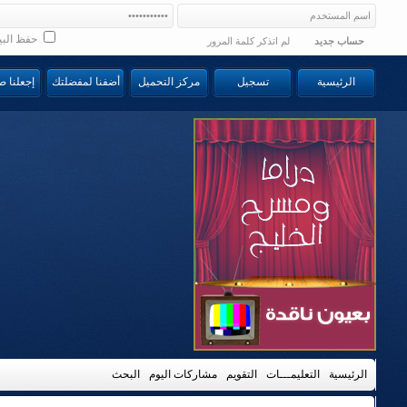
حفظ البي
حساب جديد
لم اتذكر كلمة المرور
الرئيسية
تسجيل
مركز التحميل
أضفنا لمفضلتك
إجعلنا 
الرئيسية
التعليمـــات
التقويم
مشاركات اليوم
البحث