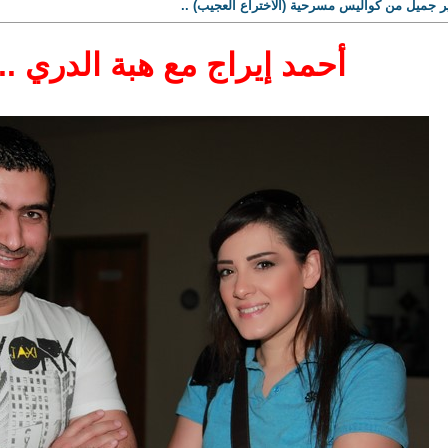
ير جميل من كواليس مسرحية (الاختراع العجيب) ..
أحمد إيراج مع هبة الدري .