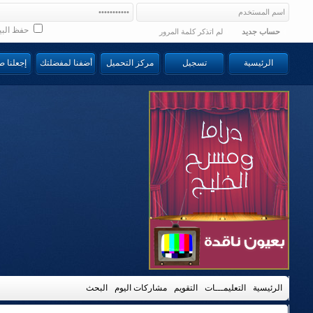
حفظ البي
حساب جديد
لم اتذكر كلمة المرور
الرئيسية
تسجيل
مركز التحميل
أضفنا لمفضلتك
إجعلنا 
الرئيسية
التعليمـــات
التقويم
مشاركات اليوم
البحث