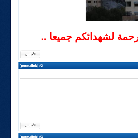
لرحمة لشهدائكم جميعا ..
)
permalink
(
2
#
)
permalink
(
3
#