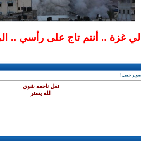
لي غزة .. أنتم تاج على رأسي .. ا
تصوير جميل!
تقل ناحفه شوي
الله يستر