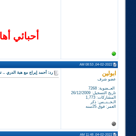
أحبائي أها
04-02-2022, 08:53 AM
ابولين
رد: أحمد إيراج مع هبة الدري .. 
عضو شرف
العــضوية: 7268
تاريخ التسجيل: 26/12/2009
المشاركات: 1,773
الـجــنــس: ذكر
العمر: فوق 25سنه
04-02-2022, 11:48 AM