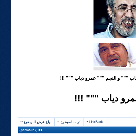
ب """ و النجم """ عمرو دياب """ !!!
رو دياب """ !!!
LinkBack
أدوات الموضوع
انواع عرض الموضوع
)
permalink
(
1
#