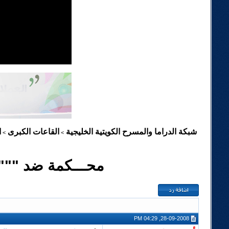
شبكة الدراما والمسرح الكويتية الخليجية
القاعات الكبرى
ا
>
>
محـــكمة ضد """ 
28-09-2008, 04:29 PM