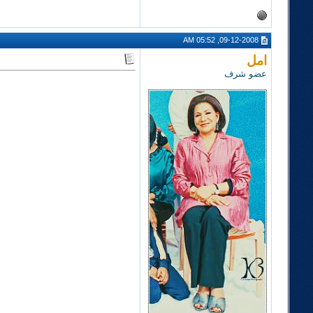
09-12-2008, 05:52 AM
امل
عضو شرف