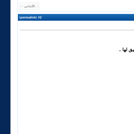
)
permalink
(
2
#
ق لها ..