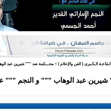
لـقاعـة الـكـبرى ( الفن والإعلام )
محـــكمة ضد """ شيرين عبد الوها
>
شيرين عبد الوهاب """ و النجم """ عم