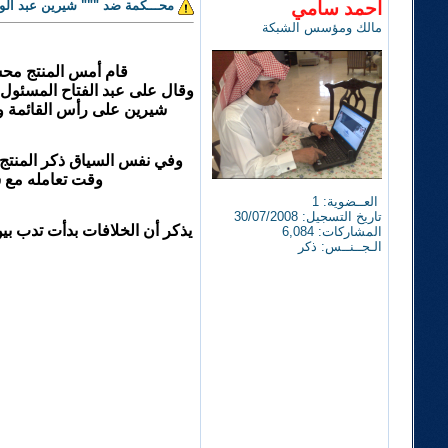
أحمد سامي
محـــكمة ضد """ شيرين عبد الوه
مالك ومؤسس الشبكة
قام أمس المنتج محس
وقال على عبد الفتاح المسئول ا
شيرين على رأس القائمة وذ
وفي نفس السياق ذكر المنتج 
وقت تعامله مع 
العــضوية: 1
تاريخ التسجيل: 30/07/2008
يذكر أن الخلافات بدأت تدب بين
المشاركات: 6,084
الـجــنــس: ذكر