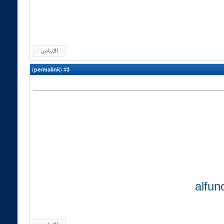
)
permalink
(
3
#
alfu