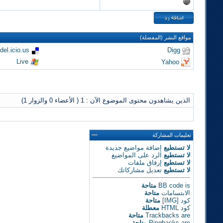
مواقع النشر (المفضلة)
del.icio.us
Digg
Live
Yahoo
الذين يشاهدون محتوى الموضوع الآن : 1
( الأعضاء 0 والزوار 1)
تعليمات المشاركة
لا تستطيع
إضافة مواضيع جديدة
لا تستطيع
الرد على المواضيع
لا تستطيع
إرفاق ملفات
لا تستطيع
تعديل مشاركاتك
is
BB code
متاحة
الابتسامات
متاحة
كود [IMG]
متاحة
كود HTML
معطلة
are
Trackbacks
متاحة
are
Pingbacks
متاحة