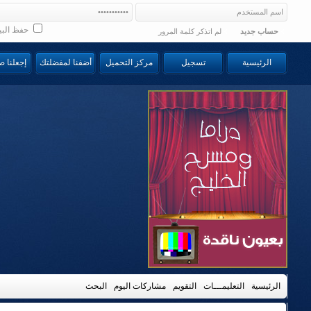
حفظ البي
حساب جديد
لم اتذكر كلمة المرور
الرئيسية
تسجيل
مركز التحميل
أضفنا لمفضلتك
إجعلنا 
الرئيسية
التعليمـــات
التقويم
مشاركات اليوم
البحث