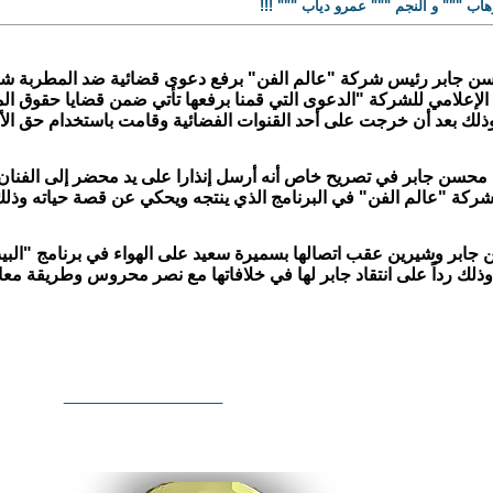
اب """ و النجم """ عمرو دياب """ !!!
ن جابر رئيس شركة "عالم الفن" برفع دعوى قضائية ضد المطربة شيري
لإعلامي للشركة "الدعوى التي قمنا برفعها تأتي ضمن قضايا حقوق الملك
لك بعد أن خرجت على أحد القنوات الفضائية وقامت باستخدام حق الأداء
محسن جابر في تصريح خاص أنه أرسل إنذارا على يد محضر إلى الفنان عم
شركة "عالم الفن" في البرنامج الذي ينتجه ويحكي عن قصة حياته وذ
 جابر وشيرين عقب اتصالها بسميرة سعيد على الهواء في برنامج "البيت ب
وذلك رداً على انتقاد جابر لها في خلافاتها مع نصر محروس وطريقة معامل
__________________