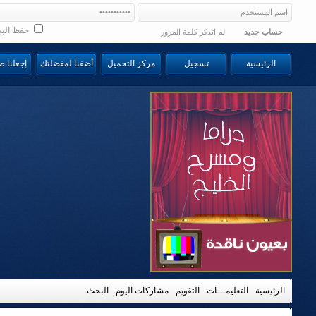
حفظ البي
حساب جديد
لم اتذكر كلمة المرور
الرئيسية
تسجيل
مركز التحميل
أضفنا لمفضلتك
إجعلنا 
الرئيسية
التعليمـــات
التقويم
مشاركات اليوم
البحث