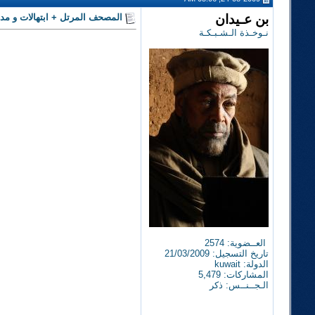
بن عـيدان
المصحف المرتل + ابتهالات و مدا
نـوخـذة الـشـبـكـة
العــضوية: 2574
تاريخ التسجيل: 21/03/2009
الدولة: kuwait
المشاركات: 5,479
الـجــنــس: ذكر