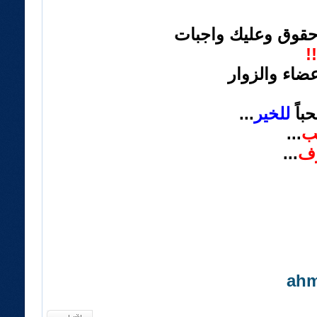
حقوق وعليك واجبات
!
عضاء والزوار
باً
للخير
...
ب
...
ف
...
ahm