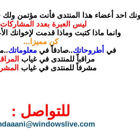
نك احد أعضاء هذا المنتدى فأنت مؤتمن ولك 
ليس العبرة بعدد المشاركات!
وانما ماذا كتبت وماذا قدمت لإخوانك الأ
كن مميزا...
في
أطروحاتك
..صادقاً في
معلوماتك
..مح
مراقباً للمنتدى في غياب
المراق
مشرفاً للمنتدى في غياب
المشر
للتواصل :
daaani@windowslive.com