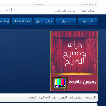
حفظ البي
حساب جديد
لم اتذكر كلمة المرور
الرئيسية
تسجيل
مركز التحميل
أضفنا لمفضلتك
إجعلنا 
الرئيسية
التعليمـــات
التقويم
مشاركات اليوم
البحث