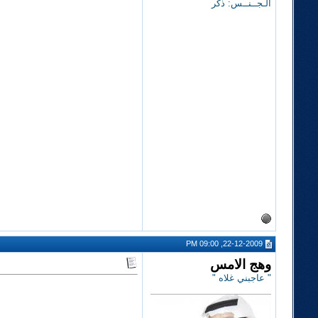
الـجــنــس: ذكر
22-12-2009, 09:00 PM
وهج الامس
" عاجبني غلاه "