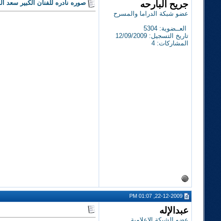
جريح البارحه
صوره نادره للفنان الكبير سعد ا
عضو شبكة الدراما والمسرح
العــضوية: 5304
تاريخ التسجيل: 12/09/2009
المشاركات: 4
22-12-2009, 01:07 PM
عبدالإله
عضو الشبكة الإعلامية