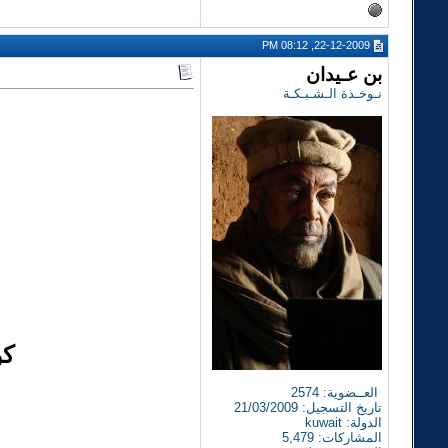
22-12-2009, 08:12 PM
بن عـيدان
نـوخـذة الـشـبـكـة
كو
العــضوية: 2574
تاريخ التسجيل: 21/03/2009
الدولة: kuwait
المشاركات: 5,479