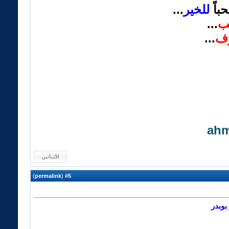
باً
للخير
...
ب
...
ف
...
ahm
)
permalink
(
5
#
بوبدر