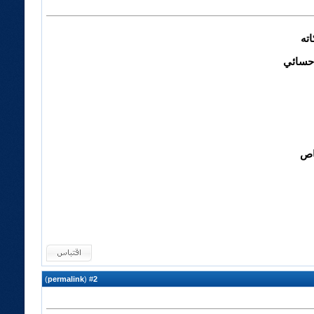
ته
احسائي
اص
)
permalink
(
2
#