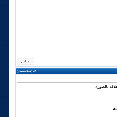
)
permalink
(
6
#
لاقة بالصورة
دى