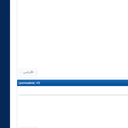
)
permalink
(
3
#