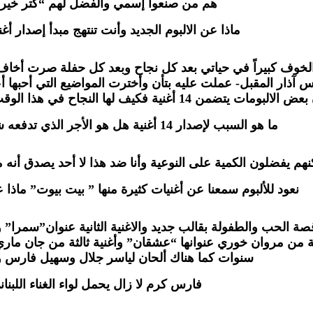
هم من صنعوا إسمي والفضل لهم “كتر خير ا
ماذا عن الالبوم الجديد وأنت تنتهج مبدأ إصدار أغ
الخوف كبيراً في حياتي بعد كل نجاح وبعد كل حفلة صرت أخاف كثي
ر المقبل- عملت عليه بتأن وأخترت المواضيع التي أحبها أعتقد
النجاح في هذا الوقت المزدحم “أنا بعمري ما نزلت أكتر من 8 أغاني”
ما هو السبب لإصدار 14 أغنية هل هو الأجر الذي تدفعه شركات الانتاج لهم؟
هم يفضلون الكمية على النوعية وأنا ضد هذا لا أحد يصدق أنه مض
نعود للألبوم سمعنا عن أغنيات كثيرة منها ” بيت بيوت” ماذا 
ة الحب والطفولة بقالب جديد والاغنية الثانية عنوان”سمرا” وأغ
 من مروان خوري عنوانها “عشقان” وأغنية ثالثة من جان ماري
سنوات كما هناك ألحان لياسر جلال وسهيل فارس وو
فارس كرم لا زال يحمل لواء الغناء اللبنان