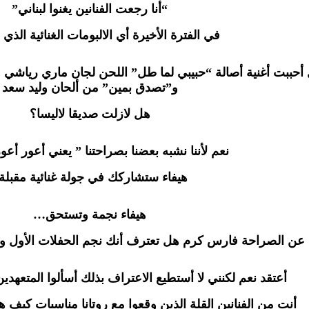
“أنا رجعت الفنانين يغنوا لبناني”
في الفترة الأخيرة أي الالبومات الغنائية الذي
أحببت أغنية أصالة “حبيبي لما طل” اللحن لجان ماري رياشي و
و”تصدق بمين” من ألحان وليد سعد
هل لازلت صديقا لاليسا؟
نعم لأننا نشبه بعضنا بصراحتنا ” يعني أعور أعور
هيفاء ستشاركك في جولة غنائية مقبلة
هيفاء نجمة وتستحق…
 عن الصراحة فارس كرم هل تعترف أنك نجم الحفلات الأول و
أعتقد نعم لكنني لا أستطيع الاعتراف بذلك أسألوا المتعهد
أنت من الفنانين القلة الذين وقعوا مع روتانا مناسبات كيف هي 