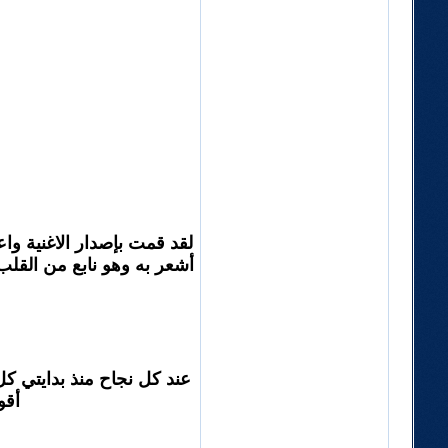
لقد قمت بإصدار الاغنية وا
أشعر به وهو نابع من القلب
عند كل نجاح منذ بدايتي ك
أقو