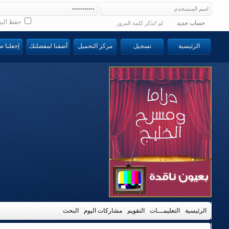
حفظ البي
حساب جديد
لم اتذكر كلمة المرور
الرئيسية
تسجيل
مركز التحميل
أضفنا لمفضلتك
إجعلنا 
الرئيسية
التعليمـــات
التقويم
مشاركات اليوم
البحث