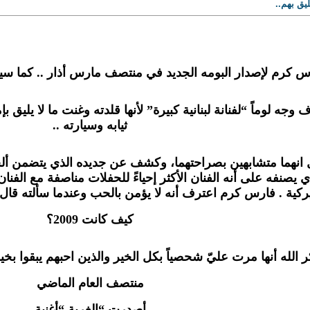
يق بهم..
س كرم لإصدار البومه الجديد في منتصف مارس أذار .. كما سيق
جه لوماً “لفنانة لبنانية كبيرة” لأنها قلدته وغنت ما لا يليق
ثيابه وسيارته ..
 انهما متشابهين بصراحتهما، وكشف عن جديده الذي يتضمن أل
ذي يصنفه على أنه
الفنان الأكثر إحياءً للحفلات مناصفة مع الف
يركية . فارس كرم اعترف أنه لا يؤمن بالحب وعندما سألته قا
كيف كانت 2009؟
 الله أنها مرت عليّ شحصياً بكل الخير والذين احبهم يبقوا بخير 
منتصف العام الماضي
أصدرت “الغربة “أغنية