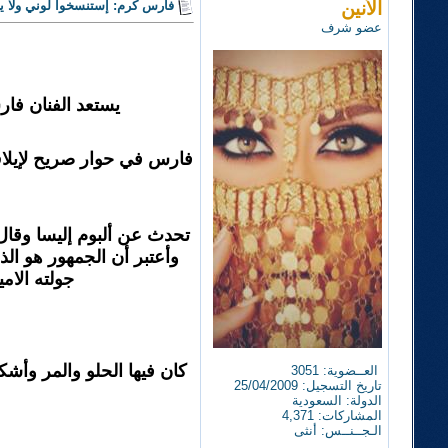
الأنين
فارس كرم: إستنسخوا لوني ولا يل
عضو شرف
يستعد الفنان فار
فارس في حوار صريح لإيلاف و
تحدث عن ألبوم إليسا وقال
وأعتبر أن الجمهور هو ال
جولته الام
كان فيها الحلو والمر وأشكر
العــضوية: 3051
تاريخ التسجيل: 25/04/2009
الدولة: السعودية
المشاركات: 4,371
الـجــنــس: أنثى