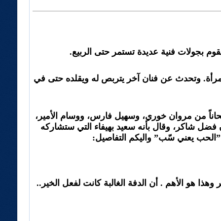
وم بجولات فنية عديدة تستمر حتى الربيع.
 بإمرأة. وتحدث عن فنان آخر يتربص له ويقلده حتى في
حاناً من مروان خوري، وسهيل فارس، ووسام الأمير،
نان فضل شاكر، وقال بأنه سعيد بهيفاء التي ستشاركه
ل”الحب يعني سّب” واليكم التفاصيل:
وهذا هو الأهم . أن الدفة الغالبة كانت لفعل الخير..