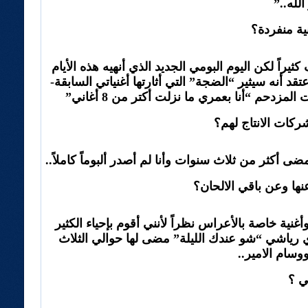
لله..”
نية منفردة؟
راً لكن اليوم البومي الجديد الذي أنهيه هذه الأيام
 أنه سيثير “الضجة” التي أثارتها أغنياتي السابقة-
ى أكثر من ثلاث سنوات وأنا لم أصدر ألبوماً كاملاً..
عنها وعن باقي الالحان؟
نية خاصة بالأعراس نظراً لأنني أقوم بإحياء الكثير
 رياشي “شو عندك الليلة” مضى لها حوالي الثلاث
سام الامير..
ي ؟