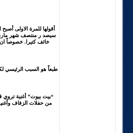
أقولها للمرة الاولى أصبح 
سيصد ر منتصف شهر مارس آذا
خائف كتيرا. خصوصاً ان بعض الالبومات يتضمن 14 أغنية فكيف لها 
طبعاً هو السبب الرئيسي لكن
“بيت بيوت” أغنية تروي قص
من حفلات الزفاف وأغنية