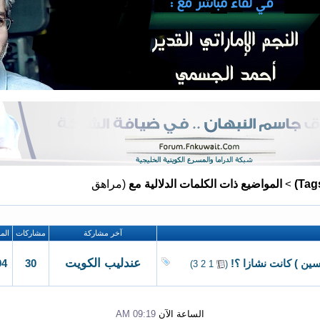
المواضيع ذات الكلمات الدلالية مع
(مراهق
>
آخر مشاركة
مشاركات
الم
عندليب الكويت
94
30
ن ) كانت نشازا ؟!
‏
)
3
2
1
(
الساعة الآن
09:19 AM