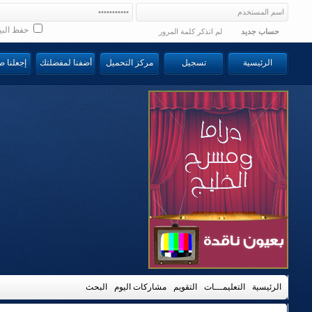
حفظ البي
حساب جديد
لم اتذكر كلمة المرور
الرئيسية
تسجيل
مركز التحميل
أضفنا لمفضلتك
إجعلنا 
الرئيسية
التعليمـــات
التقويم
مشاركات اليوم
البحث