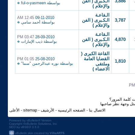
3,886
الـكـبرى ( الفن
بواسطة
ful-o-yasmeen
والإعلام )
الـقاعـة
12:45 AM
09-11-2010
3,787
الـكـبرى ( الفن
بواسطة
أحمد سامي
والإعلام )
الـقاعـة
03:47 PM
28-09-2010
4,870
الـكـبرى ( الفن
بواسطة
ذيب الإمارات
والإعلام )
القاعة الكبرى (
القضايا العامة
01:05 PM
25-08-2010
1,810
بواسطة
نوره عبدالرحمن "سما"
وملتقى
الاعضاء )
 كلمة المرور؟
مثل وجهة نظر صاحبها
الاتصال بنا
-
الصفحه الرئيسيه
-
الأرشيف
-
sitemap
-
الأعلى
Powered by
vBulletin®
Version
Copyright ©vBulletin Solutions, Inc
SEO by vBSEO 3.6.0
vBulletin skin created by
VillaARTS
.