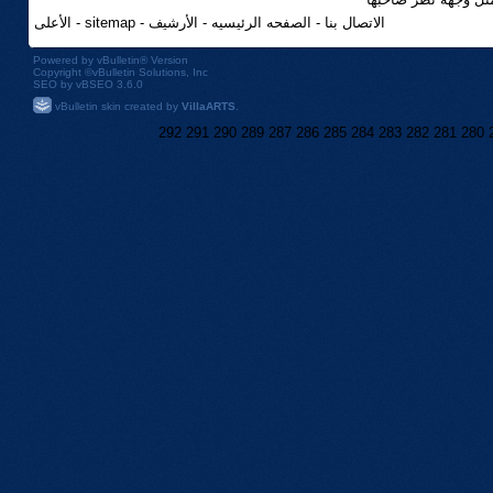
الاتصال بنا
-
الصفحه الرئيسيه
-
الأرشيف
-
sitemap
-
الأعلى
Powered by
vBulletin®
Version
Copyright ©vBulletin Solutions, Inc
SEO by vBSEO 3.6.0
vBulletin skin created by
VillaARTS
.
292
291
290
289
287
286
285
284
283
282
281
280