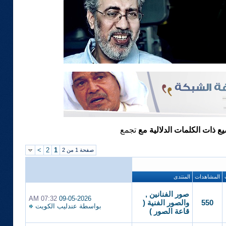
يع ذات الكلمات الدلالية مع
تجمع
>
2
1
صفحة 1 من 2
المشاهدات
المنتدى
صور الفنانين ,
07:32 AM
09-05-2026
550
والصور الفنية (
بواسطة
عندليب الكويت
قاعة الصور )