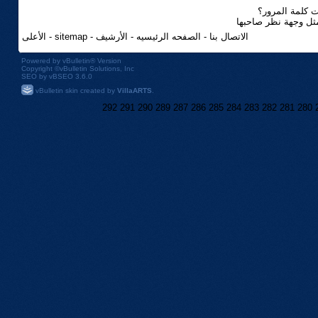
 كلمة المرور؟
مثل وجهة نظر صاحبها
الاتصال بنا
-
الصفحه الرئيسيه
-
الأرشيف
-
sitemap
-
الأعلى
Powered by
vBulletin®
Version
Copyright ©vBulletin Solutions, Inc
SEO by vBSEO 3.6.0
vBulletin skin created by
VillaARTS
.
292
291
290
289
287
286
285
284
283
282
281
280