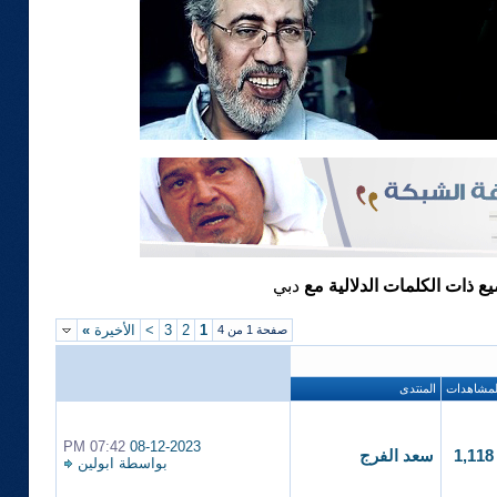
يع ذات الكلمات الدلالية مع
دبي
1
2
3
>
الأخيرة
»
صفحة 1 من 4
لمشاهدات
المنتدى
07:42 PM
08-12-2023
1,118
سعد الفرج
بواسطة
ابولين