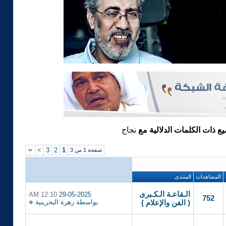
يع ذات الكلمات الدلالية مع
نجاج
>
3
2
1
صفحة 1 من 3
المشاهدات
المنتدى
الـقاعـة الـكـبرى
12:10 AM
29-05-2025
752
بواسطة
زهرة البحرينية
( الفن والإعلام )