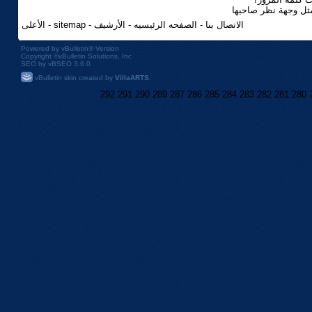
مثل وجهة نظر صاحبها
الاتصال بنا
-
الصفحه الرئيسيه
-
الأرشيف
-
sitemap
-
الأعلى
Powered by
vBulletin®
Version
Copyright ©vBulletin Solutions, Inc
SEO by vBSEO 3.6.0
vBulletin skin created by
VillaARTS
.
292
291
290
289
287
286
285
284
283
282
281
280