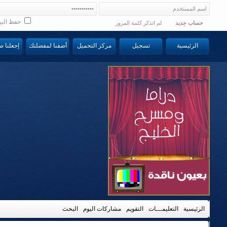
حفظ البي
حساب جديد
لم اتذكر كلمة المرور
الرئيسية
تسجيل
مركز التحميل
أضفنا لمفضلتك
إجعلنا 
الرئيسية
التعليمـــات
التقويم
مشاركات اليوم
البحث