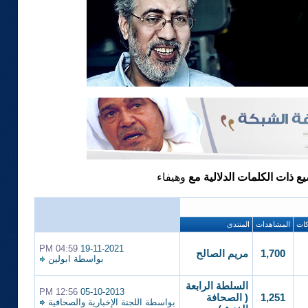
يع ذات الكلمات الدلالية مع
وهيفاء
ات
المشاهدات
المنتدى
04:59 PM
19-11-2021
1,700
مريم الصالح
بواسطة
ابولين
السلطة الرابعة
12:56 PM
05-10-2013
1,251
( الصحافة
بواسطة
اللجنة الإخبارية والصحافية