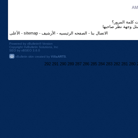
 كلمة المرور؟
مثل وجهة نظر صاحبها
الاتصال بنا
-
الصفحه الرئيسيه
-
الأرشيف
-
sitemap
-
الأعلى
Powered by
vBulletin®
Version
Copyright ©vBulletin Solutions, Inc
SEO by vBSEO 3.6.0
vBulletin skin created by
VillaARTS
.
292
291
290
289
287
286
285
284
283
282
281
280