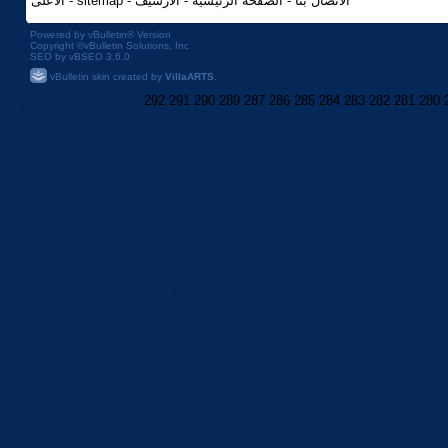
الاتصال بنا
-
الصفحه الرئيسيه
-
الأرشيف
-
sitemap
-
الأعلى
Powered by
vBulletin®
Version
Copyright ©vBulletin Solutions, Inc
SEO by vBSEO 3.6.0
vBulletin skin created by
VillaARTS
.
292
291
290
289
287
286
285
284
283
282
281
280