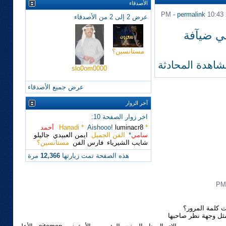
الأصدقاء
-
permalink
10:43 PM
عرض 2 إلى 2 من الأصدقاء
في ضيآفة
مستانسين؟
شاهدة المحادثة
slo0om0000
عرض جميع الأصدقاء
آخر الزوار
اخر زوار الصفحة 10:
* Hanadi *
luminacr8
Aishooo!
أحمد
سامي
*
الفن الجميل
ايمن العبيدي
جاليلو
شايب الشيرياء
فارس الفن
مستانسين؟
هذه الصفحة تمت زيارتها
12,366
مرة
 كلمة المرور؟
مثل وجهة نظر صاحبها