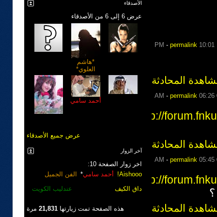
الأصدقاء
عرض 6 إلى 6 من الأصدقاء
-
permalink
10:01 PM
<~SPec!al
الدبلوماسي
*هاشم
laDY~>
العلوي*
شاهدة المحادثة
-
permalink
06:26 AM
الحياله
أحمد سامي
http://forum.fn
miss foof
عرض جميع الأصدقاء
شاهدة المحادثة
آخر الزوار
-
permalink
05:45 AM
اخر زوار الصفحة 10:
Aishooo!
أحمد سامي
*
الفن الجميل
http://forum.fn
الكاتب
بومحمد الشمري
حسن بن صامت
داق الكيف
عطش النخيل
عندليب الكويت
؟
ملك فنون
شاهدة المحادثة
هذه الصفحة تمت زيارتها
21,831
مرة