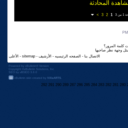
شاهدة المحادثة
>
3
2
1
من 3
 كلمة المرور؟
مثل وجهة نظر صاحبها
الاتصال بنا
-
الصفحه الرئيسيه
-
الأرشيف
-
sitemap
-
الأعلى
Powered by
vBulletin®
Version
Copyright ©vBulletin Solutions, Inc
SEO by vBSEO 3.6.0
vBulletin skin created by
VillaARTS
.
292
291
290
289
287
286
285
284
283
282
281
280