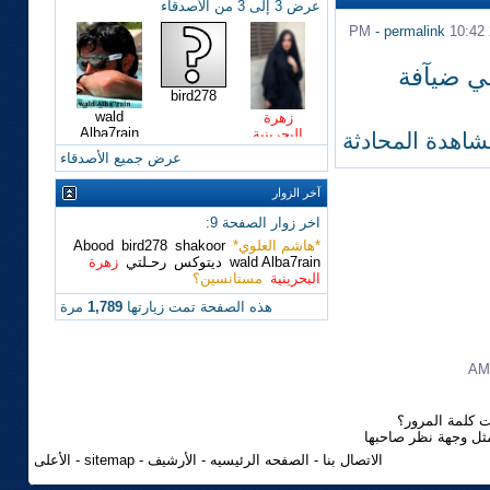
عرض 3 إلى 3 من الأصدقاء
-
permalink
10:42 PM
في ضيآفة
bird278
wald
زهرة
Alba7rain
البحرينية
شاهدة المحادثة
عرض جميع الأصدقاء
آخر الزوار
اخر زوار الصفحة 9:
*هاشم العلوي*
shakoor
bird278
Abood
wald Alba7rain
ديتوكس
رحـلتي
زهرة
البحرينية
مستانسين؟
هذه الصفحة تمت زيارتها
1,789
مرة
 كلمة المرور؟
مثل وجهة نظر صاحبها
الاتصال بنا
-
الصفحه الرئيسيه
-
الأرشيف
-
sitemap
-
الأعلى