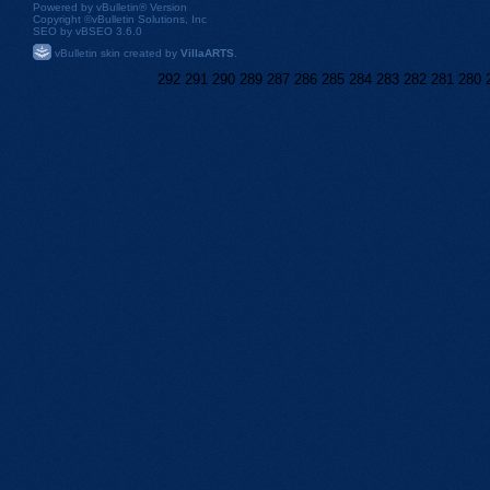
Powered by
vBulletin®
Version
Copyright ©vBulletin Solutions, Inc
SEO by vBSEO 3.6.0
vBulletin skin created by
VillaARTS
.
292
291
290
289
287
286
285
284
283
282
281
280