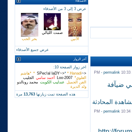
الأصدقاء
عرض 3 إلى 3 من الأصدقاء
صمت الليالي
الأنين
بحر الحب
عرض جميع الأصدقاء
آخر الزوار
اخر زوار الصفحة 10:
-
permalink
10:33 PM
<~SPec!al laDY~>
* Hanadi *
*
*هاشم
العلوي*
Loo-2007
أحمد سامي
الجليب
الفن الجميل
عندليب الكويت
محمد رونالدو
في ضيآفة
ولد الديرة
هذه الصفحة تمت زيارتها
13,763
مرة
شاهدة المحادثة
-
permalink
10:34 PM
http://for