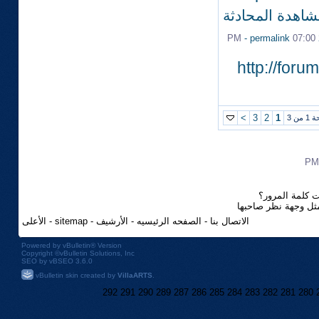
شاهدة المحادثة
-
permalink
07:00 PM
http://for
>
3
2
1
من 3
 كلمة المرور؟
مثل وجهة نظر صاحبها
الاتصال بنا
-
الصفحه الرئيسيه
-
الأرشيف
-
sitemap
-
الأعلى
Powered by
vBulletin®
Version
Copyright ©vBulletin Solutions, Inc
SEO by vBSEO 3.6.0
vBulletin skin created by
VillaARTS
.
292
291
290
289
287
286
285
284
283
282
281
280