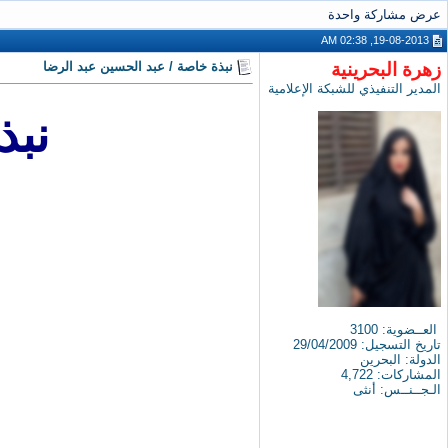
عرض مشاركة واحدة
19-08-2013, 02:38 AM
زهرة البحرينية
نبذة خاصة / عبد الحسين عبد الرضا
المدير التنفيذي للشبكة الإعلامية
نبذ
العــضوية: 3100
تاريخ التسجيل: 29/04/2009
الدولة: البحرين
المشاركات: 4,722
الـجــنــس: أنثى