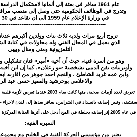
عام 1961 سافر في بعثة إلى ألمانيا لاستكمال الدراسة في فنون الطباعة
وتدرج في الوظائف الحكومية حتى وصل إلى منصب مراق
في وزارة الإعلام عام 1959 الى ان تقاعد في 30 سبتمبر 1979
----------------------------------------------------------
تزوج أربع مرات ولديه ثلاث بنات وولدين أكبرهم عدن
الذي يعمل في المجال الفني وله محاولات في كتابة الش
التلفزيونية ومنى ومنال وبيبي
وهو من أسرة فنية، حيث أن أخيه «أمير» فنان تشكيلي و
وأوبريتات بفن الدمى بشخصية «بو زعلان»، كما إن ابن أخي
وابن عمه غريد الشاطئ ، والنجم احمد جوهر من اقاربه اي
والاعلامي بوخرشيد والمميز حسن عبد الر
تعرض لعدة أزمات صحية، منها كانت بعام 2003 عندما تعرض لأزمة قلبية أثناء تصويره لمسلسل الحيالة
ستشفى وتبين إصابته بانسداد في الشرايين، سافر بعدها إلى لندن لاجراء 
بارك الكبير ونقل بعدها للعلاج في المانيا
السيرة الفنية:
يعتبر من مؤسسي الحركة الفنية في الخليج مع مجموعة 