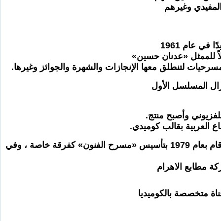
المفيدي وغيرهم
في عام 1961
 للممثل «عدنان حسين»
رحيات لتنطلق معها الإنجازات والشهرة والجوائز وغيرها.
زال المسلسل الأول
لفزيوني وأصبح منتج.
ع العربية بقالب كوميدي.
وهو أحد مؤسسي «فرقة المسرح العربي» عام 1961 و«فرقة المسرح الوطني» عام 1976، كما قام بعام 1979 بتأسيس «مسرح الفنون» كفرقة خاصة ، وفي