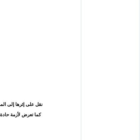
نقل على إثرها إلى الم
كما تعرض لأزمة حادة في عام 2005 إثر إصابته بجلطة في المخ أدخل على أثرها العناية المركزة بمستشفى م