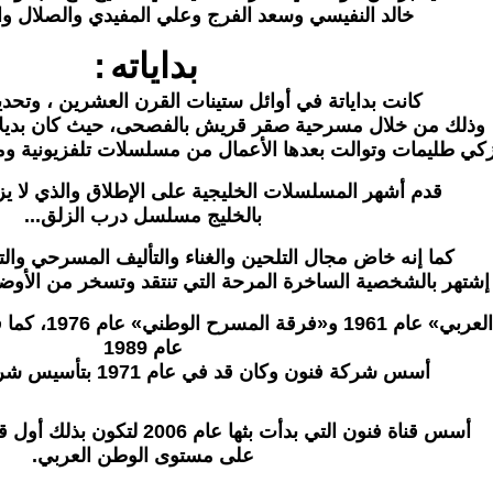
خالد النفيسي وسعد الفرج وعلي المفيدي والصلال و
بداياته:
كانت بداياتة في أوائل ستينات القرن العشرين ، وتحديدًا 
وذلك من خلال مسرحية صقر قريش بالفصحى، حيث كان بديلاً
زكي طليمات وتوالت بعدها الأعمال من مسلسلات تلفزيونية ومس
قدم أشهر المسلسلات الخليجية على الإطلاق والذي لا ي
بالخليج مسلسل درب الزلق...
كما إنه خاض مجال التلحين والغناء والتأليف المسرحي والت
إشتهر بالشخصية الساخرة المرحة التي تنتقد وتسخر من الأوضا
عام 1989
أسس شركة فنون وكان قد في عام 1971 بتأسيس شركة مطابع الاهرام
أسس قناة فنون التي بدأت بثها عام 2006 لتكون بذلك أول قناة متخصصة بالكوميديا
على مستوى الوطن العربي.