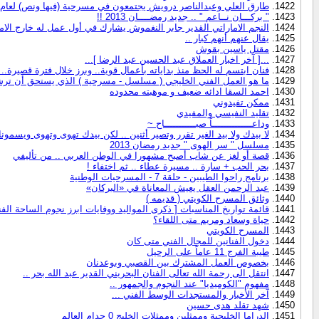
طارق العلي وعبدالناصر درويش يجتمعون في مسرحية (فيها ونص) لعام 2013
" بركـــان نــاعم " .. جديد رمضــــان 2013 !!
النجم الاماراتي القدير جابر النغموش يشارك في أول عمل له خارج الامارات [ مسل
يقال عنهم أنهم كبار ..
مقتل ياسين بقوش
...[ آخر اخبار العملاق عبد الحسين عبد الرضا ]...
فنان ابتسم له الحظ منذ بداياته بأعمال قوية.. وبرز خلال فترة قصيرة.
ما هو العمل الفني الخليجي ( مسلسل - مسرحية ) الذي يستحق أن ترش
احمد السقا ادائه ضعيف و موهبته محدوده
ممكن تفيدوني
تقليد النفيسي والمفيدي
وداعــــــــــــــاً صبـــــــــــاح ~
لا بيدك ولا بيد الغير تقرر وتصير أثنين .. لكن بيدك تهوى وتهوى ويسمونك
مسلسل " سر الهوى " جديد رمضان 2013
قصة أو لغز عن شاب أصبح مشهورا في الوطن العربي .. من تأليفي
بحر الحب + سارة .. مسيرة عطاء .. ثم اختفاء !
برنامج راحوا الطيبين - حلقة 7 - المسرحيات الوطنية
عبد الرحمن العقل يعيش المعاناة في «البركان»
وثائق المسرح الكويتي ( قديمه )
قائمة تواريخ المناسبات [ ذكرى المواليد ووفايات ابرز نجوم الساحة الفنية
حياة وسعاد ومريم متى اللقاء؟
المسرح الكويتي
دخول الفنانين للمجال الفني متى كان
طيبة الفرج 11 عاماً على الرحيل
بخصوص العمل المشترك بين القصبي وبوعدنان
انتقل الى رحمة الله تعالى الفنان البحريني القدير عبد الله بحر ..
مفهوم "الكوميديا" عند النجوم والجمهور ..
آخر الأخبار والمستجدات الوسط الفني ...
شهد تقلد هدى حسين
الدراما الخليجية وممثلين وممثلات الخليج 0 جدام العالم