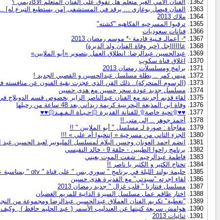
الفنان الأُمي الغير متعلم هل تفوق على الفنان المتعلم الأكاديمي ؟
الفنان فيصل بوغازي ... يرقد في المستشفى [من يستطيع التبرع له] ..
ملاك 2013
ترقبوا المسرحيه الفكاهيه "كشته"
فنانات سعوديات
*- أعمالـ فـنية قادمة -* موسم رمضان 2013
عااااااجل (خبر وفاة الفنان ولد الديرة)
عبدالحسين عبدالرضا: انطلاق العمل بتصوير «أبو الملايين»
اغلاق قناة سكوب
برامج ومسلسلات رمضان 2013
ميس كمر .. بطلة مسلسل عبدالحسين و القصبي الجديد !
(الرسوم المتحركة).. ذلك الفن الذي عجزت بقية الفنون عن منافسته في
مسلسل جديد عودة سحر حسين مع هدى حسين
لقاء قدبم أجريته مع الفنان عبدالناصر الزاير بخصوص قسم الدوبلاج ف
وفاة ابن المذيعة البحرينية كريمة زيداني بعد 48 ساعة من رحيلها
♥♥۩تحية خاصة۩ للفنانة القديرة ۞حـيـاة الـفـهـد۞♥♥
أحمد جوهر .. إلى متى !!
مفاجأة : صورة لـ مسلسل " أبو الملايين " !!
الجزء الثاني من مسرحية « إنتخبوا أم علي » !!!
انضم احمد العونان وحسن البلام لمسلسل المليونير لعبد الحسين عبد 
برنامج راحوا الطيبين - حلقة 9 - خالد النفيسي
فاطمة عبدالرحيم: شفت الموت بعيني
تحتاج الكثير و الكثير يا ناصر !!
حليمة بولند الليلة في برنامج " سوري بس " على قناة " otv " بمناسبة عيد الام
لقاء اجرته "سيدتي" مع القديرة هدى حسين
مسلسل فنتازيا " قلب غزال " جديد رمضان 2013
اختار طاقم عمل مسلسل السيرة الذاتية للمريم الغضبان
"تغطية" تكريم الفنان العملاق عبدالحسين عبدالرضا ومجموعة من النجو
هوامش سريعة كتبتها عن العندليب الأسمر ( عبد الحليم حافظ ) , وك
ثنائيات 2013