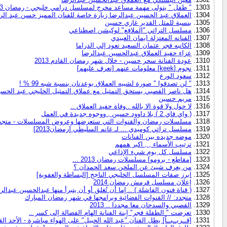
" طفل " يتولى مهمة مساعد مخرج لمسلسل درامي خليجي - رمضان 2013
العملاق عبد الحسين عبدالرضا زيارة خاصة للفنان المميز حسن عبد ا
بنسبة للمثل القدير غازي حسين
مسلسل التراثي "الملافع" لوكيشن اصطناعي
الفنانه المعتزلة ايمان العبيدي
الكاتبه فجر عثمان السعيد تعود إلي الدراما
عزاء حفيد العملاق عبدالحسين عبدالرضا
عودة الفنانة سحر حسين - خلال شهر رمضان القادم 2013
نجوم [keek] معلومات عنهم [تعرف عليهم]
سعود الورع
" لن تصدقوا " صورة لشبيه العملاق بوعدنان بنسبة شبه 99 % !
هل ناصر القصبي يستحق التمثيل مع عملاق التمثيل الخليجي عبد الحسين
مريم حسين
لا حول ولا قوة الا بالله ..وفاة حفيد العملاق ..
( واي فاي 2 ) بلا داوود حسين , ووجوه جديدة في العمل
مسلسلات رمضان والقنوات التي ستعرضها وعروض المسلسلات - متجد
مسلسل تراثي كوميدي ... لـ غانم السليطي [رمضان2013]
موضه جديده بين الفنانات
ترتيب الأسماء , , اكبر همهم
مسلسل كل يوم شيء الإذاعي
[مقاطع - برومو] مسلسلات رمضان 2013 ...
من يعرف شيئ عن الملحن سعد الحمدان ؟
ابرز صفات المسلسل الخليجي الناجح [البساطة والعفوية]
إعلان مسلسل قرمش رمضان 2014
( قناة فنون الفاشلة ) .. إما أن تُغلق أو أن يتبرأ منها عبدالحسين عبدالر
متجدد: // القنوات الفضائية وبرامجها في شهر رمضان المبارك
القصبي والسدحان معا مجددا .. 2013
تعرضت " الطفلة فجر" إبنة الفنانة الهام الفضالة إلى كسر ..
[قــريــبــاً] يطل الفنان "عبد الله الحبيل" على الهواء مباشرة - الأحد القادم 9-4-13