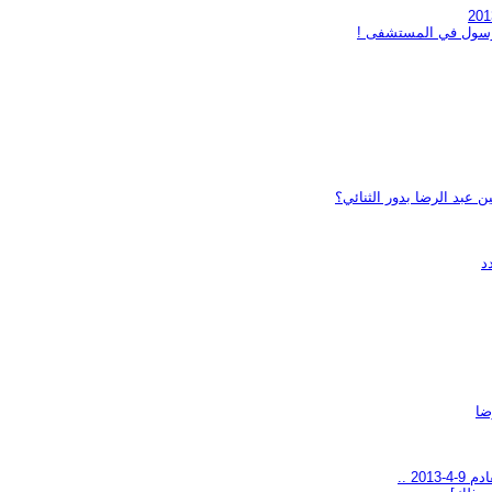
لرسول في المستشفى !
 عبد الرضا بدور الثنائي؟
د
ضا
20 ..