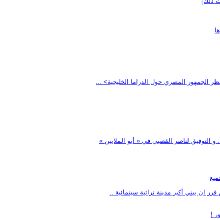
ت ذلك]
ا
نظر الجمهور المصري حول الدراما الخليجية> ...
و التوفيق لناصر القصبي في « أبو الملايين »
ميع
ر ان يبني أكبر مدينة تراثية سينمائية ..