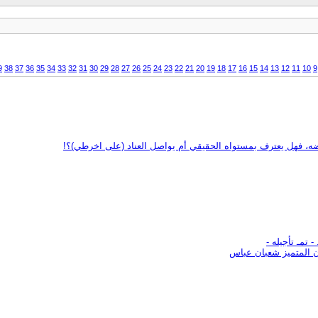
9
38
37
36
35
34
33
32
31
30
29
28
27
26
25
24
23
22
21
20
19
18
17
16
15
14
13
12
11
10
9
ه، فهل يعترف بمستواه الحقيقي أم يواصل العناد (على اخرطي)؟!
تمـ تأجيله -
ن المتميز شعبان عباس