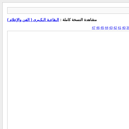
مشاهدة النسخة كاملة :
الـقاعـة الـكـبرى ( الفن والإعلام )
47
46
45
44
43
42
41
40
3