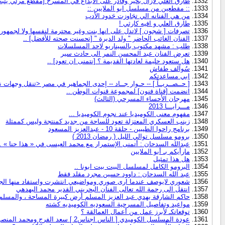
طارق العلي لازال بخير وقادر على الابداع في المسرح [مقطع مرئي يثب
:: مقطعين من مسلسل ابو الملايين ::
من هي الفنانه الي تجَاوزت حَدود الأدب
طارق العلي و افيه كارثي !
تصرفات [ شجون ] لاتدل على انها بنت وغير محترمة لنفسها ولا لجمهوره
الفنان الغائب الحاضر " ولد الديرة " [تحسنت صحته للأفضل] ..
طلب : مشهد مكتوب بالسيناريو لاحد المسلسلات
تعرض الفنان عبد المحسن النمر الى حادث سير
هل ستعود حليمة لعادتها القديمة ؟ [نتمنى ان تعود] ..
سُوآلف طفاش
ابي مساعدتكم
[ حــصــريــاً ] -- حـوار جــاد -- إحدى الجماهير في مصر <تنقل وجهات 
انضمت [قناة فنون] لمجموعة قنوات الوطن ..
مهرجان الأحساء المسرحي (الثالث)
مـــرايـــا 2013
مفهوم معنى الكوميديا عند نجوم الكوميديا ...
زينب العسكري المعتزلة تعود للساحة من جديد كمنتجة وليس كممثلة
برنامج راحوا الطيبين - حلقة 10 - عبدالعزيز المسعود
برومو مسلسل توالي الليل ( رمضان 2013 )
عبدالله السدحان : أتمنى الإستمرار مع محمد العيسى في « هذا حنا » .. 
مارأيكم بـ أبو الملايين
هل هذا تمثيل
البرومو الكامل لمسلسل البيت بيت ابونا ..
عبد الله السدحان : داوود حسين مجرد مقلد فقط
شعوري لايوصف عندما ارى صوري ومواضيعي انتشرت واستفاد منها الج
انتقل الى رحمة الله تعالى الفنان البحريني القدير محمد البهدهي
حاكم الشارقة يهدي عبد العزيز المسلم أرض كبيرة المساحة ، والمسلم قر
مواعيد وتفاصيل المسرحية السعوديه الكوميديه كشته
توقعاتكـ لأبرز عمل من أعمال العمالقة ؟
عودة المسلسل الكوميدي [ الناس اجناس2 ] سعد الفرج ومحمد المنصور !