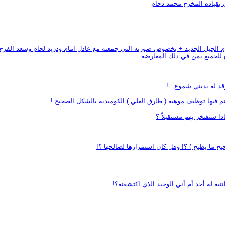
 بقياده المخرج محمد دحام
نجوم الجيل الجديد + بخصوص صورته التي جمعته مع عادل امام ودريد لحام وسعد الفرج
 للجميع بمن في ذلك المعارضة
قد له يديني شموع ..!
 فيها توظيف موهبة ( طارق العلي ) الكوميدية بالشكل الصحيح !
ذا سنفتخر بهم مستقبلاً ؟
صحيح ما يطيح ) ؟! وهل كان استمرارها لصالحها ؟!
تبه له أحد أم أني الوحيد الذي اكتشفته؟!