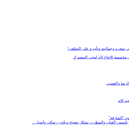
 سحره وجماليته وتأثيره على المتلقي!
ي مؤسسة الانتاج البرامجي المشترك
الرضا والقصبي
م "الشارقة"
يف يؤَسس الفنان والمطرب بشكل صحيح ويكون رسالي وأصيل ..