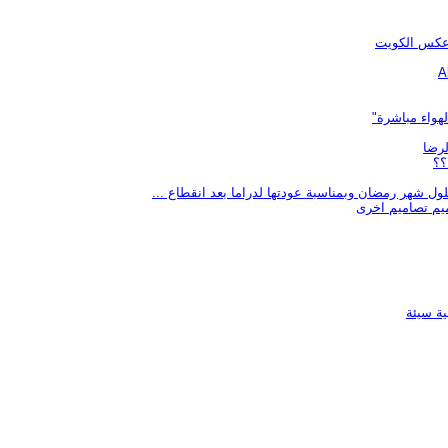
ير عكس الكويت
هواء مباشرة"
لرضا
؟؟
ول شهر رمضان وبمناسبة عودتها لدراما بعد انقطاع ...
يم تصاميم اخرى
ية سيئة