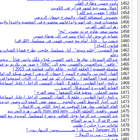
داوود حسين وطارق العلي
أعمال مسرحية لشهر فبراير في الكويت
أخلاق [ يعقوب عبد الله ]
بخصوص استضافة الفنان والمخرج جمعان الرويعي
شخصيات فنية - قدراتهم وابداعاتهم محصورة في [شخصية واحدة] ولايبدع 
زهرات الفن العربي
محمد سعد يقاوم حزنه بتصوير "تتح"
عصابة خربوش اول انتاج مسرحي الى هيفاء حسين
حـصـريــاً .. عادل إمام مع حسين فهمي في مسلسل (العّراف)
فنانون أغبياء !
هيا الشعيبي: "جلثم وميثة".. أول مسلسل خليجي يطرح قضايا الفتيات م
دخلو
عبدالله السدحان يفجّرها : ناصر القصبي مُجرَّد مُقِّلد وليس فناناً .. ونجوميته 5% في " طاش " ! ( التفاصيل با
" عافور" عبدالحسين والقصبي يتجه إلى "mbc" + صور من تكريم بو عدنان اليوم 2013
سلسلة قصصية [ الحلقة الثانية : عائلة خالتي قماشة في 2013 ]
الفنان البحريني والمخرج المميز [ جمعان الرويعي ] ضيف شبكة الدراما والمسرح fnkuwait.com <<<<<<<<< أطـرح سـؤالـك
انتهت لعبة ( العمالقة ) .. والميدان لم يعد لهم .. آن الأوان ليندمجوا 
برنامج راحوا الطيبين - حلقة 6 - الفنان المنسي الراحل / خليل إسماعيل
الفنانة القـديـرة أسـتـقـلال أحـمـد ....
محمد الحملي , موهبة فنيّة اكتشفها " سعد الفرج "
برنامج راحوا الطيبين - حلقة 6 - الفنان المنسي الراحل / خليل إسماعيل
آخــر أخبار الوسط الفني والنجوم ... منهم بعض المعتزلات وصور جديدة
العام الماضي مثل هذا التوقيت تم انجاز الكثير من الاعمال !
قصص واقعية: [الحلقة الأولى: tom and jerry] تأليف زهرة البحرينية
عبد الحسين عبد الرضا يؤجل العافور ويتفرغ لمسلسل كوميدي مع القصبي و
متى الاعتزال يا مريم الصالح
ثنائيات بين ( جيلين ) بقلمي
[ 25 January ] ميــــلاد [ ســـــــــــوسن الـــهارــون ]
ملحمة ~ زمـن دراكــولا ~
هدى حسين