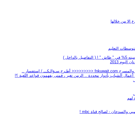
الا من خلالها
توسطات التعليم
لداخل )
ـــ / استفسار ..
في أعمال الشباب بأدوار محددة .. الزمن تغير ، فمتى يفهمون قواعد اللعبة ؟!
 لهم
السدحان - لصالح قناة mbc !