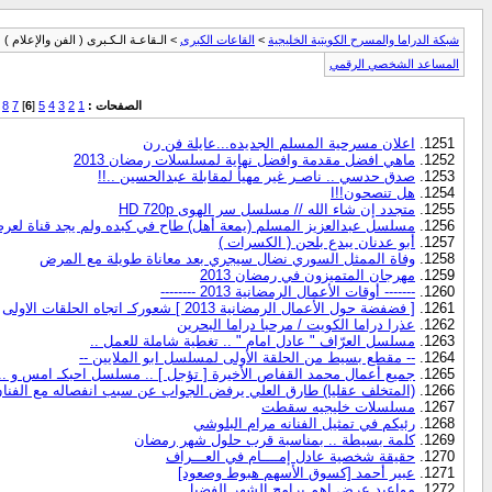
شبكة الدراما والمسرح الكويتية الخليجية
>
القاعات الكبرى
> الـقاعـة الـكـبرى ( الفن والإعلام )
المساعد الشخصي الرقمي
الصفحات :
1
2
3
4
5
[
6
]
7
8
اعلان مسرحية المسلم الجديده...عايلة فن رن
ماهي افضل مقدمة وافضل نهاية لمسلسلات رمضان 2013
صدق حدسي .. ناصـر غير مهيأ لمقابلة عبدالحسين ..!!
هل تنصحون!!ا
متجدد إن شاء الله // مسلسل سر الهوى HD 720p
مسلسل عبدالعزيز المسلم (يمعة أهل) طاح في كبده ولم يجد قناة لعرض
أبو عدنان يبدع بلحن ( الكسرات )
وفاة الممثل السوري نضال سيجري بعد معاناة طويلة مع المرض
مهرجان المتميزون في رمضان 2013
------- أوقات الأعمال الرمضانية 2013 --------
[ فضفضة حول الأعمال الرمضانية 2013 ] شعوركـ اتجاه الحلقات الاولى
عذرا دراما الكويت / مرحبا دراما البحرين
مسلسل العرّاف " عادل امام " .. تغطية شاملة للعمل ..
-- مقطع بسيط من الحلقة الأولى لمسلسل ابو الملايين --
جميع أعمال محمد القفاص الأخيرة [ تؤجل ] .. مسلسل احبكـ امس و .. - 
(المتخلف عقليا) طارق العلي يرفض الجواب عن سبب انفصاله مع الفنا
مسلسلات خليجيه سقطت
رئيكم في تمثيل الفنانه مرام البلوشي
كلمة بسيطة .. بمناسبة قرب حلول شهر رمضان
حقيقة شخصية عادل إمــــام في العـــراف
عبير أحمد [كسوق الأسهم هبوط وصعود]
مواعيد عرض اهم برامج الشهر الفضيل