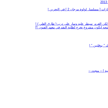
سل لولوة مرجان 2 ] في البحرين !
. لكن الغرور سيطر عليه وسار على درب ( طارق العلي ) !
حه ليكون مشروع تخرج لطلبة النقد في معهد الفنون ؟!
 " بوقلبين " !
 ] -- متجدد --