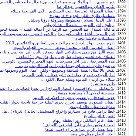
خبر حصري ... أبو الملايين يجمع عبدالحسين عبدالرضا مع ناصر القصبي
تكريم الفنان عبدالحسين عبدالر ضا
الفنانة المعتزلة البحرينية زينب العسكري .. لكي الف تحية وسلام
مسلسل طارق العلي الجديد + قرمش +
( على الدنيا السلام ) محظوظة ومبروكة / رؤيا وتحليل
برنامج راحوا الطيبين - حلقة 8 - عدنان ولينا
ما قَالهُ العملاق عبد الحسين عبد الرضا عن أعماله الفنية + نصيحة ل
فجر السعيد : إغلاق قناة سكوب بداية الشهر المقبل وهي معروضة للبيع
مسلسلات خادشة للحياة
تقرير جديد لـ ولد الديرة يجمع العديد من الفنانين و الاعلاميين 2013
الفنان البحريني القدير محمد البهدهي ... ما بين الحياة والموت
يصيح الليل من همي ويشاركني النهار دموع , ياليت الي ابيه يمي وانا او
العملاق عبدالحسين عبدالرضا بخيـر وما يقال مجرد " اشاعه "
هذه المسرحية... هي آخر مسرحيات العهد المحترم للمسرح الكويتي.. تم
موضوع خاص: لـعـشـاق ومـتـابـعـي الـدرامــا الـبـحـريـنـيـة ..
نفتخر بالأعمال الفنية السابقة وبنجومها - ولكن أعمال اليوم ونجومها بما
أمل العوضي تصرح بعمل العود ابو عدنان و ناصر القصبي
شيلاء بين ارتداء المايوه وملكة جمال الكون ...
ظاهرة منتشرة
بلا مجاملة ... ماذا قدمت ( انتصار الشراح ) من بعد ( فضائيات ) و ( ال
مسرحية لولاكي 3 ( مشاهدة ممتعة )
جديد السدحان والقصبي و تغريدة احلام في التويتر
الفنان السعودي يوسف الجراح يجري عملية جراحية ناجحة بجوار القلب
مفاجات الفنان خالد ابوصخر
خطأ درامي فادح في سيناريو وإخراج المسلسل الخالد ( الغرباء ).. هل ان
أعمار فنانين الخليج
الفنان فايز المالكي يزور الطفلة ريهام
أحمد فلوكس يعادى عادل إمام فى "العراف"
ايهما تفضل كريم عبدالعزيز ام احمد السقا
ااختار افضل ممثل فى مصر