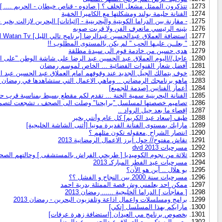
تتذكرون الممثل مشعل الخلف ؟ [ صادوه - قناص خيطان - الحريم .... ]
الفنانة حليمة بولند ومشكلتها مع الكاميرا الخفية
- مقارنة بين الدراما الكويتية والبحرينية - [اثباتات] البحرين لازالت بخ
بثينه الرئيسي ماتعرف الفن ولا قربت صوبه
استضافة العملاق عبدالحسين عبدالرضا [برنامج تالي الليل] Al Watan Tv
" بعلــن عليـها الحب " لم يكن بالمستوى المطلوب !!
هدى حسين من خادمة قوم الى سيدة مطلقة
عاجل//اليوم العملاق عبد الحسين عبد الرضا على شاشة الوطن "على ال
أفضل شعار القنوات الفضائية ... الخاص لموسم رمضان
خوف يتمالك الجيل الجديد عند وقوفهم امام العملاق عبد الحسين عبد ا
ماهو برنامجك الرمضاني .. وماهي الاعمال التي ستشاهدها في رمضان 
أعمار الفنانين [صدمة للجميع]
الفنانة البحرينية سمية الخنة ... تقدم لكم مقطع بسيط بمناسبة قرب حل
تصاميم خصصتها لمسلسل "برايحنا" وصلت الى الصحف ، تشجعت لتصم
إقصاء ما بعد جيل الرواد ..
طيف [سعاد عبد الكريم] كل عام وأنتي بخير
مارايك بمستوى الفنانة القديرة مونيا [أثنى الشاشة الخليجية]
انتصار الشراح ,معقوله تكون مثلهم ؟
نقاش مفتوح// حول ابرز الاعمال الرمضانية 2013
مسرحيات 2013 dvd
ثلاثة من نجوم الكوميديا [ طريحي الفراش بالمستشفى ] وحالتهم الصح
مسرحيات عيد الفطر المباركـ 2013
بو هلال .. أين هو الآن؟
مسرحيات سنة 2000 بين النجاح و الفشل ؟؟
ممكن احد يعلمني وش قصة الممثلة بدرية احمد
[ مفاجآت ] الدراما الخليجية ...... رمضان 2013
برامج ومسلسلات واعمال اذاعة وتلفزيون البحرين - رمضان 2013
مارايكم بهذا المسلسل [تكي]
بخصوص برنامج مي العيدان [استضافة زهرة عرفات]
معين البستكي مع العملاق عبدالحسين عبدالرضا