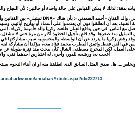
 بدقة؛ لذلك لا يمكن القياس على حالة واحدة أو حالتين؛ لأن النجاح وال
هذا تفسير الفنان صلاح السعدني، والد الفنان 
ة الفنية، بعد أن انطلقوا دون أن يعتمدوا على أسماء أو تواريخ آبائهم، وم
صل مع الناس. في حين يدافع الفنان طلعت زكريا والد «أميمة زكريا»، الت
ى التمثيل منذ صغرها، وقد قام بتأجيل الخطوة أكثر من مرة حتى لا تنشغل ع
د رفض زكريا ما يتردد عن أن الواسطة والمحسوبية سبب مشاركتها في أعمال
وليس في الفن فقط. واتفق المطرب محمد فؤاد معه، مؤكدا أن مشاركة اب
على العمل، لكن المخرج مصطفى الشال كان يبحث منذ فترة طويلة عن طف
أعجب به، ورشحه للدور، وأجرى له اختبارين أحدهما فني، والآخ
نخلص.... هل صدق المثل السابق الذى انطلقنا منه او ان أبناء النجوم يست
.annaharkw.com/annahar/Article.aspx?id=222713
__________________