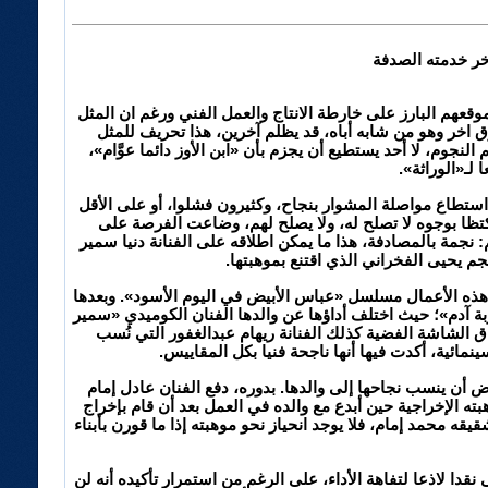
خر خدمته الصدفة
وقعهم البارز على خارطة الانتاج والعمل الفني ورغم ان المثل
 اخر وهو من شابه أباه، قد يظلم آخرين، هذا تحريف للمثل
 النجوم، لا أحد يستطيع أن يجزم بأن «ابن الأوز دائما عوَّام»،
 لـ«الوراثة».
استطاع مواصلة المشوار بنجاح، وكثيرون فشلوا، أو على الأقل
كتظا بوجوه لا تصلح له، ولا يصلح لهم، وضاعت الفرصة على
جمة بالمصادفة، هذا ما يمكن اطلاقه على الفنانة دنيا سمير
م يحيى الفخراني الذي اقتنع بموهبتها.
هذه الأعمال مسلسل «عباس الأبيض في اليوم الأسود». وبعدها
زبة آدم»؛ حيث اختلف أداؤها عن والدها الفنان الكوميدي «سمير
 الشاشة الفضية كذلك الفنانة ريهام عبدالغفور التي نُسب
نمائية، أكدت فيها أنها ناجحة فنيا بكل المقاييس.
أن ينسب نجاحها إلى والدها. بدوره، دفع الفنان عادل إمام
بته الإخراجية حين أبدع مع والده في العمل بعد أن قام بإخراج
امل في المجال الاحترافي، أما شقيقه محمد إمام، فلا يوجد انحياز نحو موهبته إذا ما قورن بأبناء
قدا لاذعا لتفاهة الأداء، على الرغم من استمرار تأكيده أنه لن