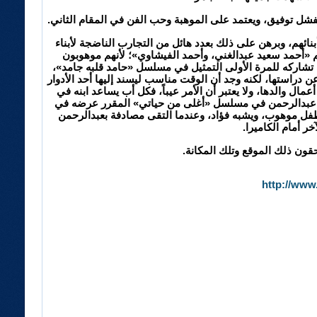
فشل توفيق، ويعتمد على الموهبة وحب الفن في المقام الثاني.
«أحمد السعدني»: بأن هناك «DNA تمثيلي» بين الفنانين وأبنائهم، وبرهن على ذلك بعدد هائل من التجارب الناضجة لأبناء
نهم «أحمد سعيد عبدالغني، وأحمد الفيشاوي»؛ لأنهم موهوبون
ي تشاركه للمرة الأولى التمثيل في مسلسل «حامد قلبه جامد»،
ن دراستها، لكنه وجد أن الوقت مناسب ليسند إليها أحد الأدوار
 والدها، ولا يعتبر أن الأمر عيباً، فكل أب يساعد ابنه في
نه عبدالرحمن في مسلسل «أغلى من حياتي» المقرر عرضه في
ل موهوب، ويشبه فؤاد، وعندما التقى مصادفة بعبدالرحمن
ر أمام الكاميرا.
حقون ذلك الموقع وتلك المكانة.
http://www