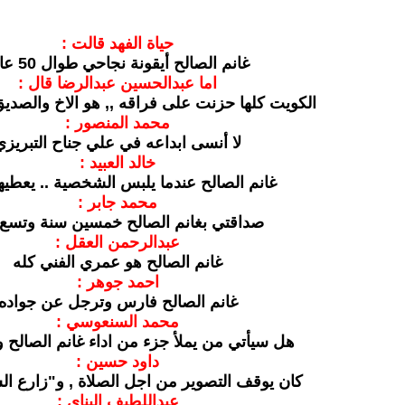
حياة الفهد قالت :
غانم الصالح أيقونة نجاحي طوال 50 عاما
اما عبدالحسين عبدالرضا قال :
الكويت كلها حزنت على فراقه ,, هو الاخ والصد
محمد المنصور :
لا أنسى ابداعه في علي جناح التبريزي
خالد العبيد :
غانم الصالح عندما يلبس الشخصية .. يعطيها
محمد جابر :
صداقتي بغانم الصالح خمسين سنة وتسع أ
عبدالرحمن العقل :
غانم الصالح هو عمري الفني كله
احمد جوهر :
غانم الصالح فارس وترجل عن جواده
محمد السنعوسي :
هل سيأتي من يملأ جزء من اداء غانم الصالح و
داود حسين :
كان يوقف التصوير من اجل الصلاة , و"زارع ا
عبداللطيف البناي :