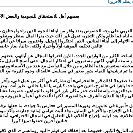
د يظلم الآخرين!
بعضهم أهل للاستحقاق للنجومية والبعض الآ
 العربي على وجه الخصوص بعدد وافر من ابناء النجوم الذين راحوا يحتلون م
 اباه فما ظلم ولكن التجربة تقول غير ذلك حيث يقرا المثل بمنظر ومنطوق
لاتهام إلى أبناء الفنانين، الذين احتكروا التمثيل، واعتبروه ميراثا عن آبائهم
فالفن تحكمه الموهبة أولاً وأخيرا، ولكنه، حاليا، صار خاضعا
احة الكثير من الوارثين الجدد، الذين اخترقوا المجال عن آبائهم، بعضهم 
ة أو سمعة آبائهم، لكنهم مستمرون في احتكار المجال، حتى أصبح التمثيل م
محطة نستعرض هذه الظاهرة من خلال التواصل مع عدد من الاسماء ومنهم: ن
ما تم ترشيحها للقيام بدور صغير في مسلسل «للعدالة وجوه كثيرة» مع النج
منذ صغرها؛ لذلك قرر «الفخراني» أن تشاركه في أكثر من عمل فني، وآخر 
ا باهرا في «الفرح، اثنين في واحد، كباريه، يا أنا يا خالتي، طير أنت، وع
لال عبدالعزيز»، واستطاعت حفر مكان بارز في قلوب الجماهير، خصوصا عشاق
إلى والدها الفنان «أشرف عبدالغفور»، لكنها تألقت في أعمال تلفزيونية وسي
ميرة في عابدين»، ودورها المتميز في «فارس بلا جواد»، ما جعلها ترفض 
ا في الإخراج، والآخر في التمثيل، وقد أثبت «رامي إمام» جدارته، وأكد موه
أفلام «حسن ومرقص»، و«أمير الظلام»، بعد قيامه بإخراج 6 أفلام، قبل التع
فنانين آخرين حققوا تميزا كبيرا.
 التاريخ الكبير، خصوصا بعد إخفاقه في فيلم «البيه رومانسي»، الذي لاقى ن