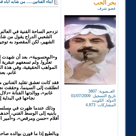
بحر الحب
أبناء الفنانين..... من شابه أباه ق
عضو شرف
تزدحم الساحة الفنية في العالم
الشعبي الدراج يقول من شابه
الشهير، لكن المقصود به توجيه ا
و«المحسوبية»، بعد أن شهدت الس
تعثَّروا. ولم تسعفهم عبقري
المواهب الحقيقية، وفي هذة ال
غانم، بعد
فقد كانت تعشق تقليد الفنانين 
انطلقت إلى السينما، وحققت نجاح
العــضوية: 3807
غانم»، ووالدتها الفنانة «د
تاريخ التسجيل: 01/07/2009
نجاحها في البداية 
الدولة: الكويت
المشاركات: 4,873
وذلك عندما ظهرت في مسلسل «أ
بابنيه إلى الوسط الفني، أحدهم
وبالطبع إذا ما قورن بوالده صاحب