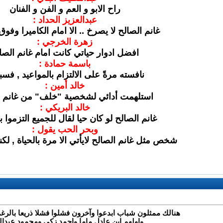
راح الابو و العم و الفن و الفنان
عبدالعزيز الحداد :
غانم الصالح لا يصرخ .. الا امام الكاميرا وفو
زهرة الخرجي :
افضل ادوار حياتي كانت امام غانم الصا
باسمة حمادة :
نافسته مرةً على الالتزام بالمواعيد , فس
خالد أمين :
استلهمت أدائي لشخصية "خلف" من غانم ا
خالد البريكي :
غانم الصالح لو كان حيا لقال للجميع التزموا 
وبحر الحب يقول :
شخص مثل غانم الصالح لايأتي الا مرة بالحياة , لكنه 
هنالك ممثلون شباب ابدعوا وآخرون فشلوا فشلا ذريعا بالرغم
واولهم ابن عادل ماما واحمد زكي ومحمود عبدال