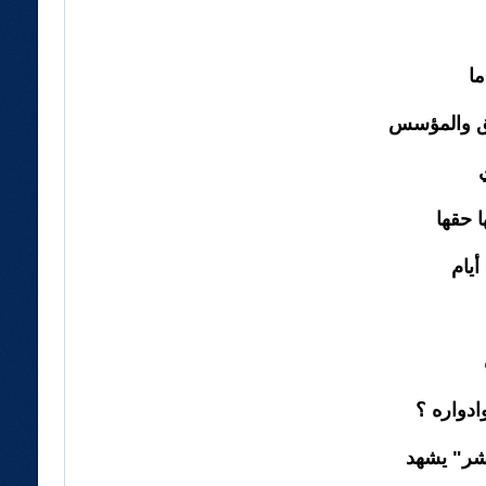
يق والمؤسس
 حقها
يام
ادواره ؟
لشر" يشهد