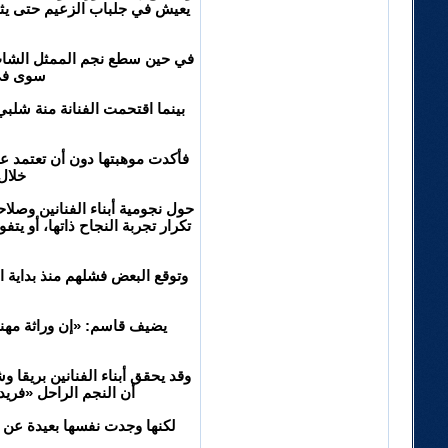
يعيش في جلباب الزعيم حتى يثبت
في حين سطع نجم الممثل الشاب أ
سوى في 
فأكدت موهبتها دون أن تعتمد عل
خلال
حول نجومية أبناء الفنانين وصلاح
تكرار تجربة النجاح ذاتها، أو ي
وتوقع البعض فشلهم منذ بداية ا
يضيف قاسم: «إن وراثة مهنة 
وقد يحقق أبناء الفنانين بريقا
أن النجم الراحل «فريد
لكنها وجدت نفسها بعيدة عن ه