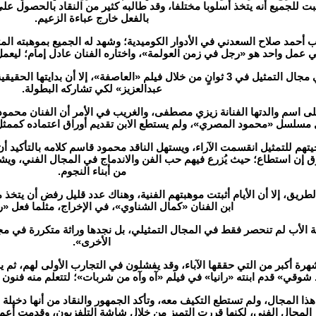
 للجميع أنه يتخذ أسلوبا مختلفا، وقد طالبه كثير من النقاد بالحصول على
بالفعل خارج عباءة الزعيم.
حمد صلاح السعدني في الأدوار الكوميدية؛ وشهد له الجميع بموهبته المت
عمل واحد هو «رجل في زمن العولمة»، واختاره الفنان عادل إمام؛ ليعم
بينما اقتحمت الفنانة منة شلبي مجال التمثيل في 3 ثوانٍ من خلال فيلم «العا
عبدالعزيز» لكي تشاركه البطولة.
ى اسم والدتها الفنانة زيزي مصطفى، والغريب في الأمر أن الفنان محمود
 مسلسل «محمود المصري»، ولم يستطع الابن تقديم أوراق اعتماده كممثل لا
يتهم للتمثيل انقسمت الآراء، ويستهل الناقد محمود قاسم كلامه بالتأكيد أن
تفوق إن استطاع؛ حيث يُزرع فيهم حب الفن والاندماج في المجال الفني، ويشه
من أبناء النجوم.
لطريق، إلا أن الأيام أثبتت موهبتهم الفنية، وهناك عدد قليل رفض أن يتخ
ابن الفنان «كمال الشناوي»، في الإخراج، مثلما فعل «ر
الأب لم تنحصر فقط في المجال التمثيلي، بل نجدها وراثة متكررة في مجالا
الأخرى».
 وشهرة أكبر من التي حققها الآباء، وقد يفشلون في التجارب الأولى لهم، 
 شوقي» قدم ابنته «رانيا» في فيلم «آه وآه من شربات»؛ لتتعلم منه فنون 
ذا المجال، ولم تستطع التكيف معه، وتأكد الجمهور والنقاد من أنها دخيلة
المجال الفني، لكنها قررت التميز من خلال شاشة التلفزيون، وقدمت أعمال