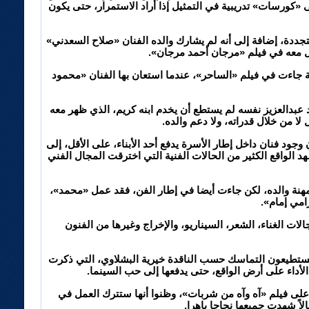
 «كورسات» تدريبية في التمثيل إذا أراد الاستمرار، حتى يكون
جددة، إضافة إلى أنه لم يشارك والده الفنان «صلاح السعدني»
ل معه في فيلم «مرجان أحمد مرجان».
صفة»، إلا أن بدايتها الحقيقية جاءت في فيلم «الساحر»، عندما استعان بها الفنان «محمود
 عبدالعزيز نفسه لم يستطع أن يخدم ابنه كريم، الذي ظهر معه
 من خلال قدراته، ولا دعم والده.
 وجود فنان داخل إطار الأسرة يدفع أحد الأبناء، على الأقل، إلى
د الواقع الكثير من الحالات الفنية التي اخترقت المجال الفني
ذ مهنة والده، لكن جاءت أيضا في إطار الفن، فقد عمل «محمد»،
امي إمام».
ت الغناء، الشعر، السيناريو، والإخراج وغيرها من الفنون
ثم يستطيعون التماسك حسب الناقدة خيرية البشلاوي، التي ذكرت
الأداء على أرض الواقع، حتى يدفعها إلى حب السينما.
 على فيلم «آه وآه من شربات»، وظنوا أنها ستترك العمل في
اً شهدت جميعها نجاحا باهرا.