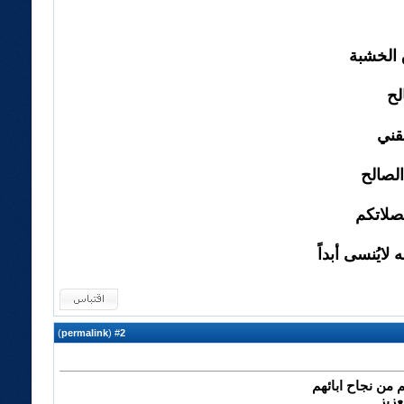
ق الخشبة
لح
بقني
لصالح
بصلاتكم
لايُنسى أبداً
)
permalink
(
2
#
 من نجاح ابائهم
عزيز