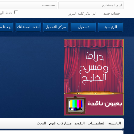
حفظ البي
حساب جديد
لم اتذكر كلمة المرور
الرئيسية
تسجيل
مركز التحميل
أضفنا لمفضلتك
إجعلنا 
الرئيسية
التعليمـــات
التقويم
مشاركات اليوم
البحث