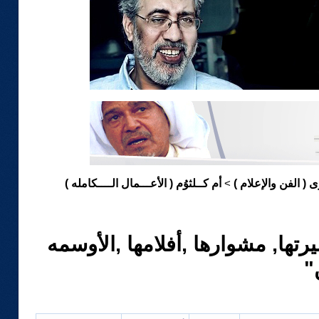
ى ( الفن والإعلام )
أم كــلثوُم ( الأعـــمال الــــكامله )
>
سيرتها, مشوارها ,أفلامها ,الأوسمه
"