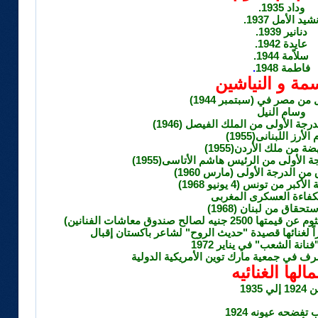
وداد 1935.
شيد الأمل 1937.
دنانير 1939.
عايدة 1942.
سلاّمة 1944.
فاطمة 1948
.
سمة و النياشين
من مصر في (سبتمبر 1944)
وسام النيل
جة الأولى من الملك الفيصل (1946)
لأرز اللبنانى(1955)
ة من ملك الأردن(1955)
الأولى من الرئيس هاشم الأتاسى(1955)
 الدرجة الأولى (مارس 1960)
ر من تونس (4 يونيو 1968)
كفاءة العسكرى المغربى
حقاق من لبنان (1968)
راً لغنائها قصيدة "حديث الروح" لشاعر باكستان إقبال
انة الشعب" في يناير 1972
الها الغنائيه
19 إلي 1935
تفضحه عيونه 1924