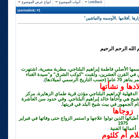
LinkBack
أدوات الموضوع
انواع عرض الموضوع
)
permalink
(
1
#
وارها ,أفلامها ,الأوسمه والنياشين"
الله الرحم الرحيم
(4 مايو 1898 م - 3 فبراير 1975 م)، اسمها الأصلي فاطمة إبراهيم البلتاجي، مطربة مصرية، اشتهرت
 في القرن العشرين، ولقبت "كوكب الشرق" و"سيدة الغناء
الرسمي لميلادها)
.
ادها و نشأتها
ولدت في محافظة الدقهلية لإبراهيم البلتاجي مؤذن قرية طماي الزهايرة، مركز
اشيح هي وأخاها خالد إبراهيم البلتاجي. وفي حدود سن العاشرة
م الجمهور في بيت شيخ البلد في قريتها
.
زوجاها
ائها الذين تولوا علاجها و استمر الزواج حتى وفاتها في فبراير
1975
أعمالها الفنية
لام أم كلثوم