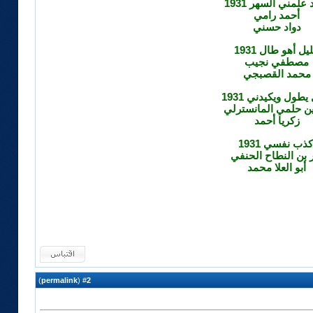
 علمني السهر 1931
أحمد رامي
دواد حسني
ليل أهو طال 1931
مصطفي نجيب
محمد القصبجي
 يطول ويكيدني 1931
 حلمي المانسترلي
زكريا أحمد
كذب نفسي 1931
 بن النطاح الحنفي
أبو العلا محمد
)
permalink
(
2
#