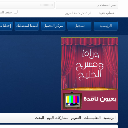
حفظ البي
حساب جديد
لم اتذكر كلمة المرور
الرئيسية
تسجيل
مركز التحميل
أضفنا لمفضلتك
إجعلنا 
الرئيسية
التعليمـــات
التقويم
مشاركات اليوم
البحث