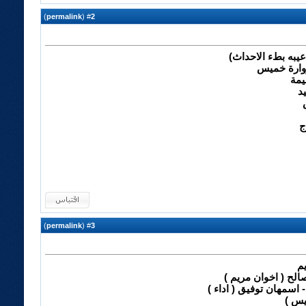
)
permalink
(
2
#
به بطء الاحداث)
زوارة خميس
يمة
د
ج
)
permalink
(
3
#
م
الح ( اخوان مريم )
 اسمهان توفيق ( اداء )
يس )