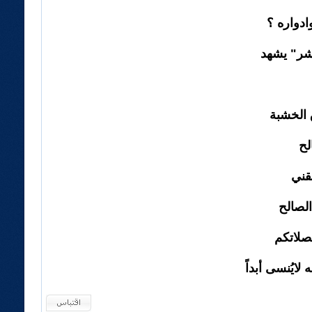
ادواره ؟
لشر" يشهد
ق الخشبة
لح
بقني
لصالح
بصلاتكم
لايُنسى أبداً