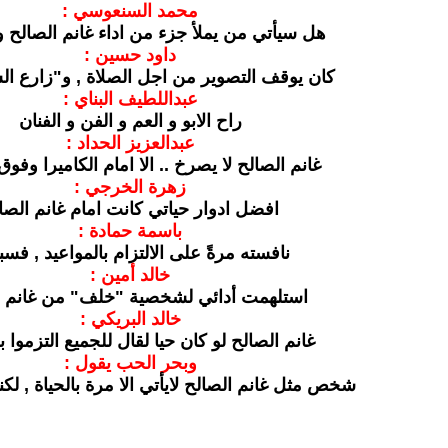
محمد السنعوسي :
هل سيأتي من يملأ جزء من اداء غانم الصالح و
داود حسين :
كان يوقف التصوير من اجل الصلاة , و"زارع ا
عبداللطيف البناي :
راح الابو و العم و الفن و الفنان
عبدالعزيز الحداد :
غانم الصالح لا يصرخ .. الا امام الكاميرا وفو
زهرة الخرجي :
افضل ادوار حياتي كانت امام غانم الصا
باسمة حمادة :
نافسته مرةً على الالتزام بالمواعيد , فس
خالد أمين :
استلهمت أدائي لشخصية "خلف" من غانم ا
خالد البريكي :
غانم الصالح لو كان حيا لقال للجميع التزموا 
وبحر الحب يقول :
شخص مثل غانم الصالح لايأتي الا مرة بالحياة , لكنه 