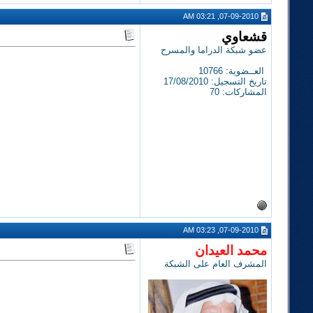
07-09-2010, 03:21 AM
قشعاوي
عضو شبكة الدراما والمسرح
العــضوية: 10766
تاريخ التسجيل: 17/08/2010
المشاركات: 70
07-09-2010, 03:23 AM
محمد العيدان
المشرف العام على الشبكة