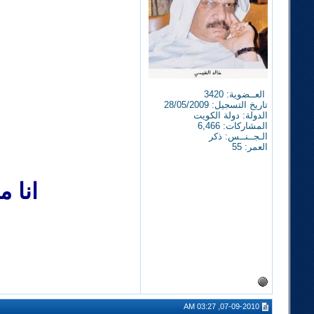
العــضوية: 3420
تاريخ التسجيل: 28/05/2009
الدولة: دولة الكويت
المشاركات: 6,466
الـجــنــس: ذكر
العمر: 55
انا 
07-09-2010, 03:27 AM