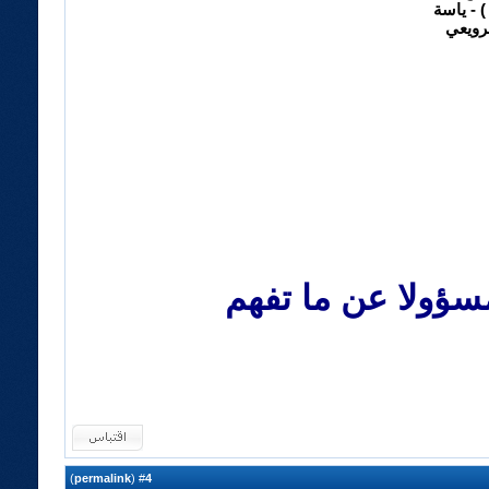
) - ياسة
رويعي
سؤولا عن ما تفهم
)
permalink
(
4
#