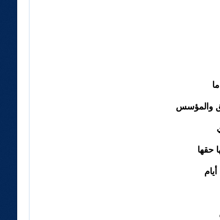
يق والمؤسس
 حقها
يام