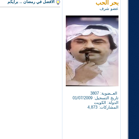
بحر الحب
الافضل في رمضان .. برأيكم
عضو شرف
العــضوية: 3807
تاريخ التسجيل: 01/07/2009
الدولة: الكويت
المشاركات: 4,873