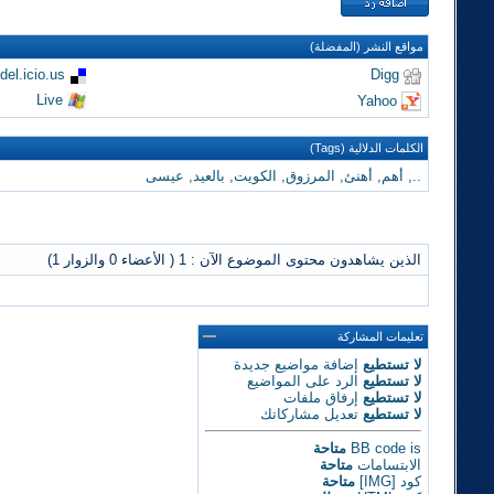
مواقع النشر (المفضلة)
del.icio.us
Digg
Live
Yahoo
الكلمات الدلالية (Tags)
..
,
أهم
,
أهنئ
,
المرزوق
,
الكويت
,
بالعيد
,
عيسى
الذين يشاهدون محتوى الموضوع الآن : 1
( الأعضاء 0 والزوار 1)
تعليمات المشاركة
لا تستطيع
إضافة مواضيع جديدة
لا تستطيع
الرد على المواضيع
لا تستطيع
إرفاق ملفات
لا تستطيع
تعديل مشاركاتك
is
BB code
متاحة
الابتسامات
متاحة
كود [IMG]
متاحة