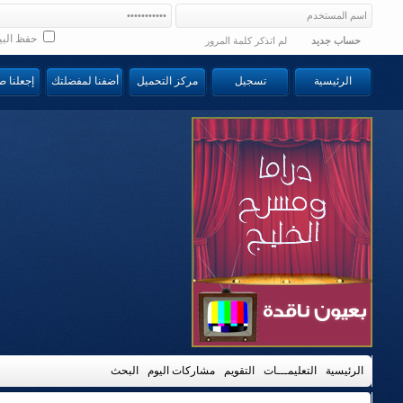
حفظ البي
حساب جديد
لم اتذكر كلمة المرور
الرئيسية
تسجيل
مركز التحميل
أضفنا لمفضلتك
إجعلنا 
الرئيسية
التعليمـــات
التقويم
مشاركات اليوم
البحث