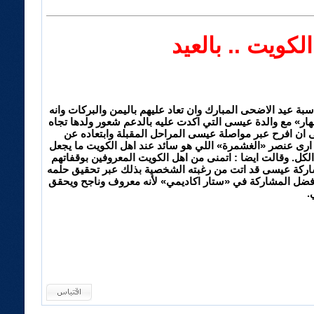
كويت .. بالعيد
ة عيد الاضحى المبارك وان تعاد عليهم باليمن والبركات وانه
هار» مع والدة عيسى التي اكدت عليه بالدعم شعور ولدها تجاه
نى ان افرح عبر مواصلة عيسى المراحل المقبلة وابتعاده عن
ج ارى عنصر «الغشمرة» اللي هو سائد عند اهل الكويت ما يجعل
كل. وقالت ايضا : اتمنى من اهل الكويت المعروفين بوقفاتهم
مشاركة عيسى قد اتت من رغبته الشخصية بذلك عبر تحقيق حلمه
 وفضل المشاركة في «ستار اكاديمي» لأنه معروف وناجح ويحقق
.