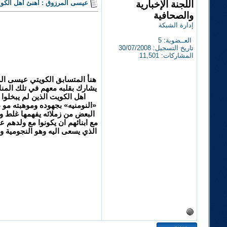
اللجنة الإخبارية
عيسى المرزوق : أهنئ أهل الكويت
والصحافية
إدارة الشبكة
العــضوية: 5
تاريخ التسجيل: 30/07/2008
المشاركات: 11,501
هنأ المتسابق الكويتي عيسى الم
يشارك بقلبه معهم في تلك المنا
اهل الكويت الذين لم يبخلوا
«النومنيه» بجهوده وموهبته مو 
البعض من زملائه يفهمها غلط و
مع ابنائهم ان يكونوا مع ولدهم
الذي يسعى اليه وهو النجومية 