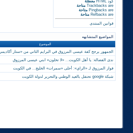
كود HTML
معطلة
are
Trackbacks
متاحة
are
Pingbacks
متاحة
are
Refbacks
متاحة
قوانين المنتدى
المواضيع المتشابهه
الموضوع
الجمهور يرجح كفة عيسى المرزوق في البرايم الثاني من «ستار أكاديمي 9
ندى الفضالة: يا أهل الكويت... «لا تخلون» ابني عيسى المرزوق
فواز المرزوق لـ «الراي»: أحلى «سمرات» الخليج... في الكويت
شبكة google تحتفل بالعيد الوطني والتحرير لدولة الكويت