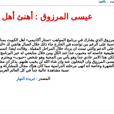
 .. بالعيد
عيسى المرزوق : أهنئ أهل ال
رزوق الذي يشارك في برنامج المواهب «ستار أكاديمي» اهل الكويت بمناسب
سبة على الرغم من تواجده في الخارج جاء ذلك خلال اتصال هاتفي للـ «الن
 على الدعم والتي تمنت ان يزداد خلال المراحل المقبلة . وقالت ايضا: اتم
طبيعية خاصته انه محبوب جدا عند الكل ومن خلال متابعتي له عبر البرنام
لكن هذا الامر عادي جدا وهو يأتي من المحبة وهو شخص «حبوب» ويحترم ال
 عيسى المرزوق وان لايتخلون عنه وان شاء الله لن يخيب ظنهم. يذكر ان 
والشهرة وخاصة انه انهى مرحلته الدراسية مما كان هناك مجال للمشاركة
نسبة مشاهدة عالية جداً في كل العالم العربي
المصدر :
جريدة النهار