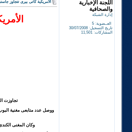
اللجنة الإخبارية
الأمريكية كاتى بيرى تتجاوز جاستن
والصحافية
إدارة الشبكة
الأمري
العــضوية: 5
تاريخ التسجيل: 30/07/2008
المشاركات: 11,501
تجاوزت الم
وكان المغنى الكندى (19 عامًا) يحتل الصدارة منذ يناير، عندما تفوق آنذاك على ليدى جاجا التى تحتل المرتبة الثالثة حاليًا بحوالى 0