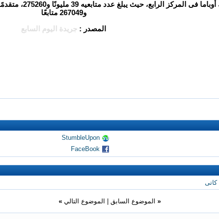
و267049 متابعًا
المصدر :
جريدة اليوم السابع
StumbleUpon
FaceBook
كاتى
«
الموضوع السابق
|
الموضوع التالي
»