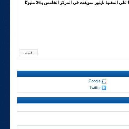
ويأتى الرئيس الأمريكى باراك أوباما فى المركز الرابع، حيث يبلغ عدد متابعيه 39 مليونًا و275260، متقدمًا على المغنية تايلور سويفت فى المركز الخامس بـ36 مليونًا
Google
Twitter