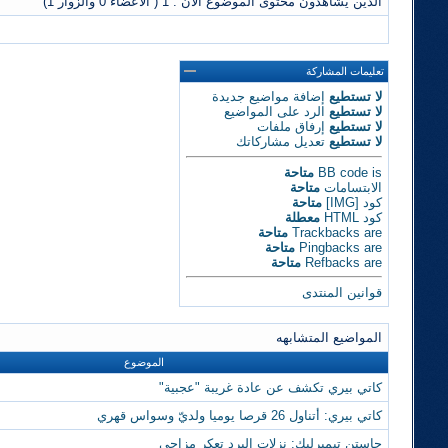
الذين يشاهدون محتوى الموضوع الآن : 1
( الأعضاء 0 والزوار 1)
تعليمات المشاركة
لا تستطيع
إضافة مواضيع جديدة
لا تستطيع
الرد على المواضيع
لا تستطيع
إرفاق ملفات
لا تستطيع
تعديل مشاركاتك
is
BB code
متاحة
الابتسامات
متاحة
كود [IMG]
متاحة
كود HTML
معطلة
are
Trackbacks
متاحة
are
Pingbacks
متاحة
are
Refbacks
متاحة
قوانين المنتدى
المواضيع المتشابهه
الموضوع
كاتي بيري تكشف عن عادة غريبة "عجبية"
كاتي بيري: أتناول 26 قرصا يوميا ولديّ وسواس قهري
جاستن تيمبرليك: نزلات البرد تعكر مزاجي