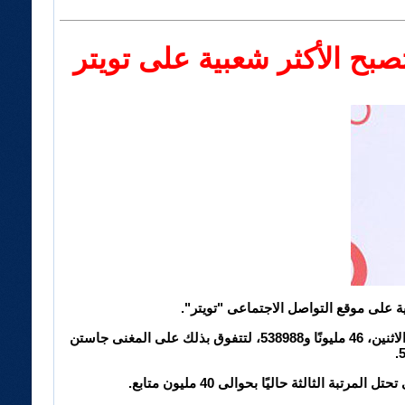
تصبح الأكثر شعبية على تويتر
ة على موقع التواصل الاجتماعى "تويتر".
ووصل عدد متابعى مغنية البوب (29 عامًا) على حسابها على موقع تويتر للتواصل الاجتماعى، صباح اليوم الاثنين، 46 مليونًا و538988، لتتفوق بذلك على المغنى جاستن