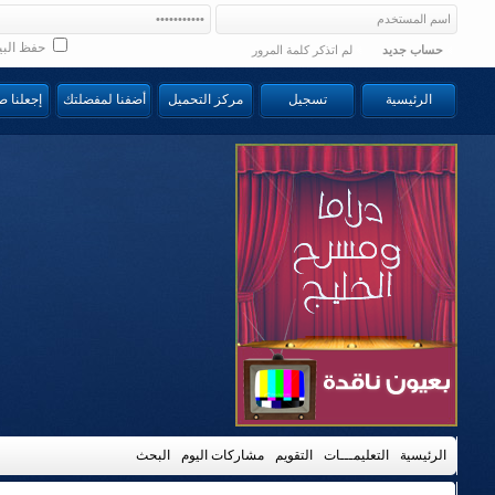
حفظ البي
حساب جديد
لم اتذكر كلمة المرور
الرئيسية
تسجيل
مركز التحميل
أضفنا لمفضلتك
إجعلنا 
الرئيسية
التعليمـــات
التقويم
مشاركات اليوم
البحث