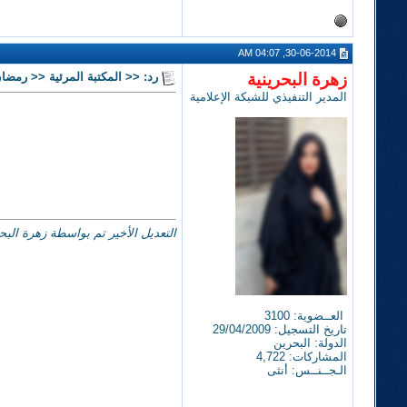
30-06-2014, 04:07 AM
زهرة البحرينية
رد: << المكتبة المرئية << رمضان 14
المدير التنفيذي للشبكة الإعلامية
التعديل الأخير تم بواسطة زهرة البحرينية ; 01-07-14
العــضوية: 3100
تاريخ التسجيل: 29/04/2009
الدولة: البحرين
المشاركات: 4,722
الـجــنــس: أنثى