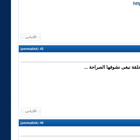
ht
)
permalink
(
5
#
لقة نبغى نشوفها الصراحة ...
)
permalink
(
6
#