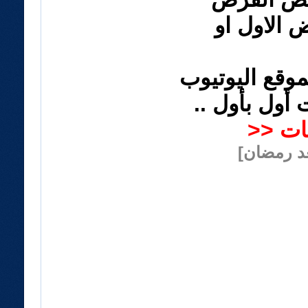
 الاول او
موقع اليوتيوب
 أول بأول ..
ات <<