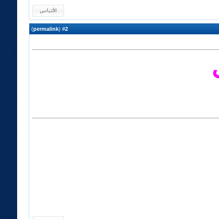
)
permalink
(
2
#