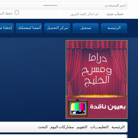
حفظ البي
حساب جديد
لم اتذكر كلمة المرور
الرئيسية
تسجيل
مركز التحميل
أضفنا لمفضلتك
إجعلنا 
الرئيسية
التعليمـــات
التقويم
مشاركات اليوم
البحث