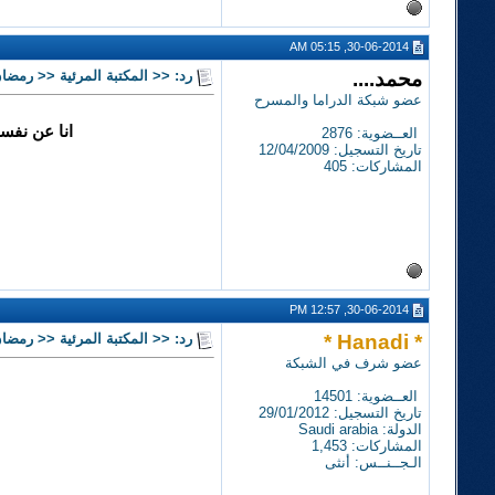
30-06-2014, 05:15 AM
محمد....
رد: << المكتبة المرئية << رمضان 14
عضو شبكة الدراما والمسرح
انا عن نفس
العــضوية: 2876
تاريخ التسجيل: 12/04/2009
المشاركات: 405
30-06-2014, 12:57 PM
* Hanadi *
رد: << المكتبة المرئية << رمضان 14
عضو شرف في الشبكة
العــضوية: 14501
تاريخ التسجيل: 29/01/2012
الدولة: Saudi arabia
المشاركات: 1,453
الـجــنــس: أنثى