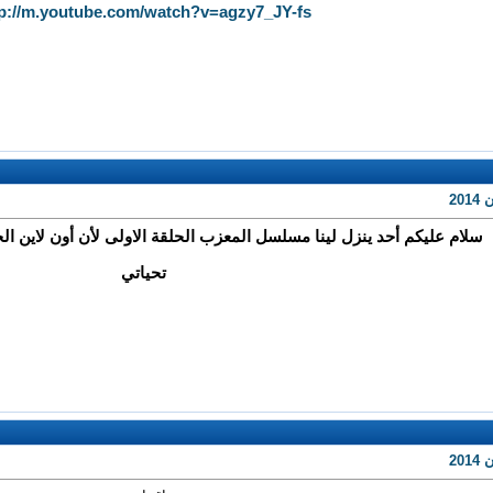
tp://m.youtube.com/watch?v=agzy7_JY-fs
20
سلام عليكم أحد ينزل لينا مسلسل المعزب الحلقة الاولى لأن أون لاين الح
تحياتي
20