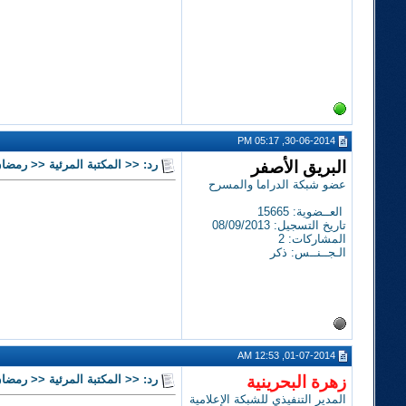
30-06-2014, 05:17 PM
البريق الأصفر
رد: << المكتبة المرئية << رمضان 14
عضو شبكة الدراما والمسرح
العــضوية: 15665
تاريخ التسجيل: 08/09/2013
المشاركات: 2
الـجــنــس: ذكر
01-07-2014, 12:53 AM
زهرة البحرينية
رد: << المكتبة المرئية << رمضان 14
المدير التنفيذي للشبكة الإعلامية