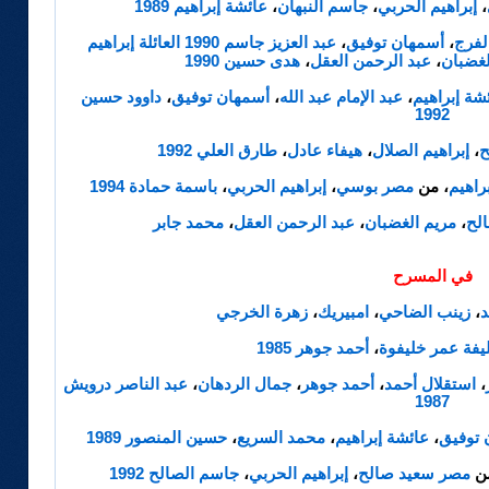
،
إبراهيم الحربي
،
جاسم النبهان
،
عائشة إبراهيم
1989
لفرج
،
أسمهان توفيق
،
عبد العزيز جاسم
1990
العائلة
إبراهيم
لغضبان
،
عبد الرحمن العقل
،
هدى حسين
1990
شة إبراهيم
،
عبد الإمام عبد الله
،
أسمهان توفيق
،
داوود حسين
1992
ح
،
إبراهيم الصلال
،
هيفاء عادل
،
طارق العلي
1992
راهيم
، من
مصر
بوسي
،
إبراهيم الحربي
،
باسمة حمادة
1994
الح
،
مريم الغضبان
،
عبد الرحمن العقل
،
محمد جابر
في المسرح
د
،
زينب الضاحي
،
امبيريك
،
زهرة الخرجي
يفة عمر خليفوة
،
أحمد جوهر
1985
،
استقلال أحمد
،
أحمد جوهر
،
جمال الردهان
،
عبد الناصر درويش
1987
 توفيق
،
عائشة إبراهيم
،
محمد السريع
،
حسين المنصور
1989
من
مصر
سعيد صالح
،
إبراهيم الحربي
،
جاسم الصالح
1992