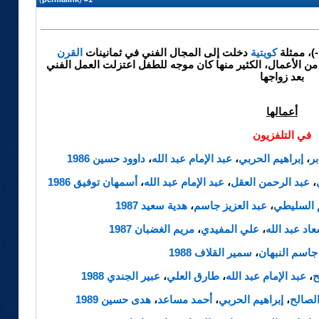
)، ممثلة
كويتية
دخلت إلى المجال الفني في ثمانينات
القرن
 من الأعمال، الكثير منها كان موجه للطفل اعتزلت العمل الفني
بعد زواجها
أعمالها
في التلفزيون
ر
،
إبراهيم الحربي
،
عبد الإمام عبد الله
،
داوود حسين
1986
،
عبد الرحمن العقل
،
عبد الإمام عبد الله
،
أسمهان توفيق
1986
 السليطي
،
عبد العزيز جاسم
،
هدية سعيد
1987
اد عبد الله
،
علي المفيدي
،
مريم الغضبان
1987
جاسم النبهان
،
سمير القلاف
1988
ح
،
عبد الإمام عبد الله
،
طارق العلي
،
عبير الجندي
1988
لصالح
،
إبراهيم الحربي
،
أحمد مساعد
،
هدى حسين
1989