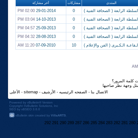
المنتدى
مشاركات
آخر مشاركة
لسلطة الرابعة ( الصحافة الفنية )
0
29-01-2014
02:00 PM
لسلطة الرابعة ( الصحافة الفنية )
0
14-10-2013
03:04 PM
لسلطة الرابعة ( الصحافة الفنية )
0
25-09-2013
04:57 PM
لسلطة الرابعة ( الصحافة الفنية )
0
28-08-2013
04:32 PM
لـقاعـة الـكـبرى ( الفن والإعلام )
10
07-09-2010
11:20 AM
 كلمة المرور؟
مثل وجهة نظر صاحبها
الاتصال بنا
-
الصفحه الرئيسيه
-
الأرشيف
-
sitemap
-
الأعلى
Powered by
vBulletin®
Version
Copyright ©vBulletin Solutions, Inc
SEO by vBSEO 3.6.0
vBulletin skin created by
VillaARTS
.
292
291
290
289
287
286
285
284
283
282
281
280