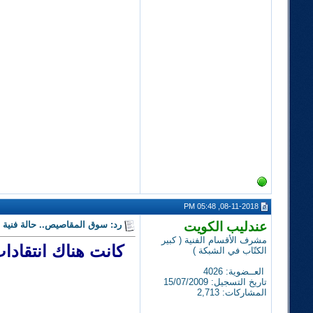
08-11-2018, 05:48 PM
عندليب الكويت
رد: سوق المقاصيص.. حالة فنية 
مشرف الأقسام الفنية ( كبير
كانت هناك انتقادا
الكتّاب في الشبكة )
العــضوية: 4026
تاريخ التسجيل: 15/07/2009
المشاركات: 2,713