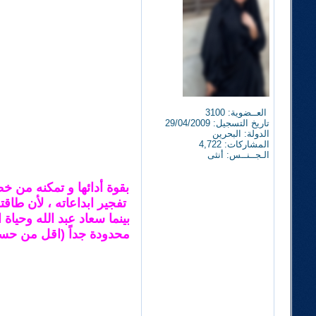
العــضوية: 3100
تاريخ التسجيل: 29/04/2009
الدولة: البحرين
المشاركات: 4,722
الـجــنــس: أنثى
بقوة أدائها و تمكنه من خ
تفجير ابداعاته ، لأن طاق
بينما سعاد عبد الله وحيا
محدودة جداً (اقل من حسن