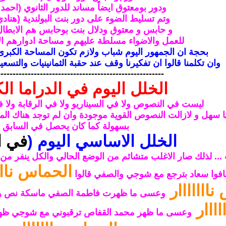
ودور بومعتوق ايضاً مساند للدور الثانوي (احمد ا
وتم تسليط الضوء على دور بنت البولندية (هنادي
و حابس و معتوق ودلال بنت بوحابس هم الابطال
للعمل والاضواء مسلطة عليهم و مساحة ادوارهم الاكب
بحجة ان الجمهور اليوم شباب ولازم تكون المساحة الكبرى
وان تكلمنا قالوا ان تفكيرنا وقف عند حقبة الثمانينيات والتسعين
-------------------------------------------------------
الخلل اليوم في الدراما الك
ليست في النصوص ولا في السيناريو ولا في الرقابة ولا في 
 سهل و لازالت النصوص القوية موجودة وان لم توجد هناك الملاي
بسهولة كما كان يحصل في السابق
الخلل الاساسي اليوم (
في ال
... لذلك صار الاغلب متشائم من الوضع الحالي والكل ينفر من
الحماس نااا
شافوا سعاد بترجع مع شوجي والصفي قالوا
ااااااار
وعسى ما ظهرت فاطمة الصفي ماسكة نص وقال
اااار
وعسى ما ظهر محمد القفاص ترقبوني مع شوجي ظهروا الالاف من (3سنوات 