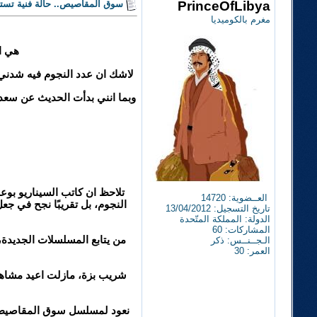
PrinceOfLibya
سوق المقاصيص.. حالة فنية تست
مغرم بالكوميديا
هي ال
لاشك ان عدد النجوم فيه شدني ف
وبما انني بدأت الحديث عن سعد
تلاحظ ان كاتب السيناريو بو
العــضوية: 14720
النجوم، بل تقريبًا نجح في 
تاريخ التسجيل: 13/04/2012
الدولة: المملكة المتّحدة
المشاركات: 60
من يتابع المسلسلات الجديدة،
الـجــنــس: ذكر
العمر: 30
شريب بزة، مازلت اعيد مشاهدت
نعود لمسلسل سوق المقاصيص 