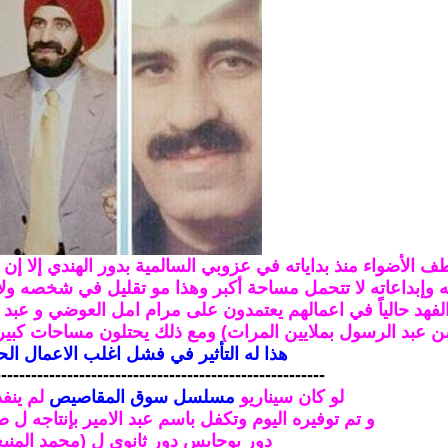
طف الأضواء منذ بداياته في عزوبي السالمية بدور الهندي
إلا إن
ته وإبداعاته لا تتحمل مساحة أكبر
وهذا مو تقليل في شخصه ولا ف
ة الفهد حالياً في اعمالهم يعتمدون على مرام امل العوضي و عب
 عبد الرسول بملايين المرات) ومع ذلك يحتلون مساحات كبير
هذا له التأثير في فشل اغلب الاعمال الحا
-------------------------------------------------------
لو كان سيناريو
مسلسل سوق المقاصيص
لم ينفذ ع
و تم توفيره اليوم وتكفل باسم عبد الامير بإنتاجه ل صا
دور بوحابس دور ثانوي ل (محمد المنيع