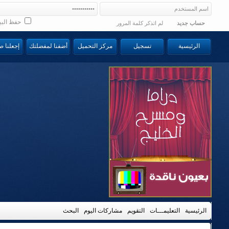
حفظ البي
حساب جديد
لم اتذكر كلمة المرور
الرئيسية
تسجيل
مركز التحميل
أضفنا لمفضلتك
إجعلنا 
الرئيسية
التعليمـــات
التقويم
مشاركات اليوم
البحث