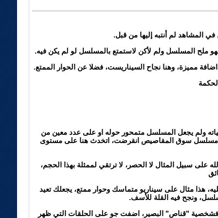
ي المشاهد لم أنتبه إليها من قبل.
 فهو ملح المسلسل ولم لأكن لاستمتع بالمسلسل لو لم يكن فيه.
افة مميزة، وهنا نجاح السيناريست، فضلا عن الحوار الممتع.
لحكمة
ياته ولم يجعل المسلسل متمحور حوله او على عدد معين من
و مثل مسلسل سوق المقاصيص انقرضت، اتخدث هنا على مستوى
 على سبيل المثال لا الحصر، لا ترتقي لممثلة بهذا الحجم،
ليه، هذا مثال على سيناريو متماسك وحوار ممتع، يجعلك تعيد
لسل، ونجح فيه القلة للأسف.
فشخصية "قناص" البصير، اضفت جو على الحلقات التي ظهر